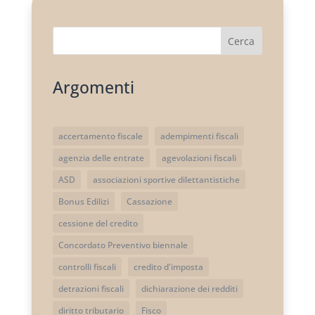
Cerca
Argomenti
accertamento fiscale
adempimenti fiscali
agenzia delle entrate
agevolazioni fiscali
ASD
associazioni sportive dilettantistiche
Bonus Edilizi
Cassazione
cessione del credito
Concordato Preventivo biennale
controlli fiscali
credito d'imposta
detrazioni fiscali
dichiarazione dei redditi
diritto tributario
Fisco