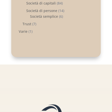
Società di capitali
(84)
Società di persone
(14)
Società semplice
(6)
Trust
(7)
Varie
(1)