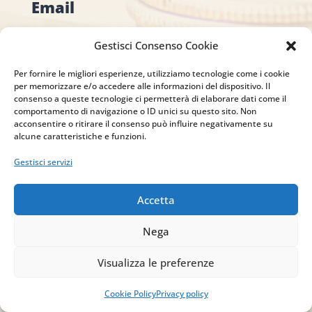
Email
info@studiopizzano.it
Gestisci Consenso Cookie
P.IVA
Per fornire le migliori esperienze, utilizziamo tecnologie come i cookie
per memorizzare e/o accedere alle informazioni del dispositivo. Il
IT02754810642
consenso a queste tecnologie ci permetterà di elaborare dati come il
comportamento di navigazione o ID unici su questo sito. Non
acconsentire o ritirare il consenso può influire negativamente su
ISCRIVITI ALLA
alcune caratteristiche e funzioni.
NEWSLETTER
Gestisci servizi
Per restare sempre aggiornato su tutte le
novità, clicca sul pulsante qui sotto e
Accetta
iscriviti alla nostra newsletter.
Nega
ISCRIVITI ALLA
Visualizza le preferenze
NEWSLETTER
Cookie Policy
Privacy policy