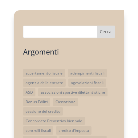
Cerca
Argomenti
accertamento fiscale
adempimenti fiscali
agenzia delle entrate
agevolazioni fiscali
ASD
associazioni sportive dilettantistiche
Bonus Edilizi
Cassazione
cessione del credito
Concordato Preventivo biennale
controlli fiscali
credito d'imposta