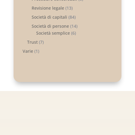
Revisione legale
(13)
Società di capitali
(84)
Società di persone
(14)
Società semplice
(6)
Trust
(7)
Varie
(1)