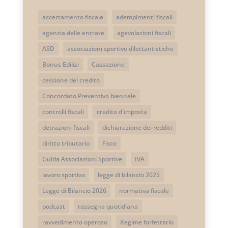
accertamento fiscale
adempimenti fiscali
agenzia delle entrate
agevolazioni fiscali
ASD
associazioni sportive dilettantistiche
Bonus Edilizi
Cassazione
cessione del credito
Concordato Preventivo biennale
controlli fiscali
credito d'imposta
detrazioni fiscali
dichiarazione dei redditi
diritto tributario
Fisco
Guida Associazioni Sportive
IVA
lavoro sportivo
legge di bilancio 2025
Legge di Bilancio 2026
normativa fiscale
podcast
rassegna quotidiana
ravvedimento operoso
Regime forfettario