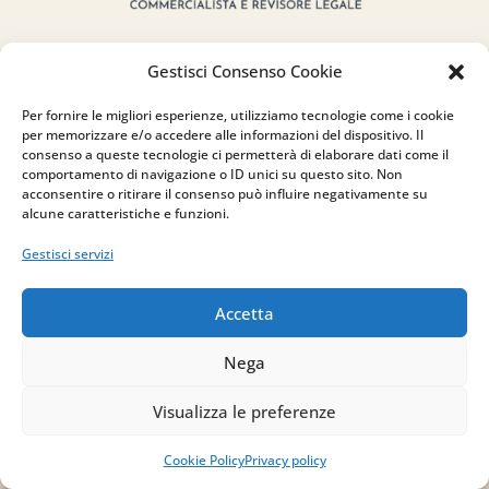
Gestisci Consenso Cookie
Per fornire le migliori esperienze, utilizziamo tecnologie come i cookie
per memorizzare e/o accedere alle informazioni del dispositivo. Il
Indirizzo
consenso a queste tecnologie ci permetterà di elaborare dati come il
comportamento di navigazione o ID unici su questo sito. Non
via Sant’Alessio, 5
acconsentire o ritirare il consenso può influire negativamente su
83030 Venticano (AV)
alcune caratteristiche e funzioni.
Gestisci servizi
Email
Accetta
info@studiopizzano.it
Nega
P.IVA
Visualizza le preferenze
IT02754810642
Cookie Policy
Privacy policy
ISCRIVITI ALLA