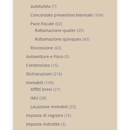
autotutela
(7)
Concordato preventivo biennale
(104)
Pace Fiscale
(82)
Rottamazione quater
(25)
Rottamazione quinques
(43)
Riscossione
(63)
Autovetture e Fisco
(5)
Contenzioso
(15)
Dichiarazioni
(216)
Immobili
(149)
Affitti brevi
(27)
IMU
(28)
Locazione immobili
(22)
Imposta di registro
(16)
Imposte indirette
(3)