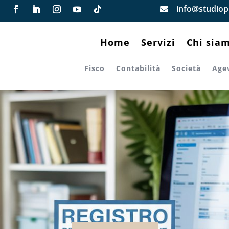
info@studiopi

Home
Servizi
Chi sia
Fisco
Contabilità
Società
Age