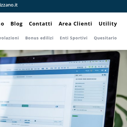
zzano.it
mo
Blog
Contatti
Area Clienti
Utility
volazioni
Bonus edilizi
Enti Sportivi
Quesitario