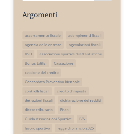
Argomenti
accertamento fiscale
adempimenti fiscali
agenzia delle entrate
agevolazioni fiscali
ASD
associazioni sportive dilettantistiche
Bonus Edilizi
Cassazione
cessione del credito
Concordato Preventivo biennale
controlli fiscali
credito d'imposta
detrazioni fiscali
dichiarazione dei redditi
diritto tributario
Fisco
Guida Associazioni Sportive
IVA
lavoro sportivo
legge di bilancio 2025