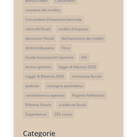
Bonus Edilizi
Cassazione
cessione del credito
Concordato Preventivo biennale
controlli fiscali
credito d'imposta
detrazioni fiscali
dichiarazione dei redditi
diritto tributario
Fisco
Guida Associazioni Sportive
IVA
lavoro sportivo
legge di bilancio 2025
Legge di Bilancio 2026
normativa fiscale
podcast
rassegna quotidiana
ravvedimento operoso
Regime forfettario
Riforma fiscale
scadenze fiscali
Superbonus
ZES unica
Categorie