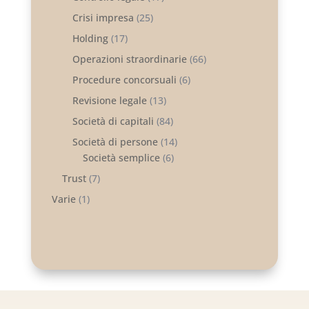
Crisi impresa
(25)
Holding
(17)
Operazioni straordinarie
(66)
Procedure concorsuali
(6)
Revisione legale
(13)
Società di capitali
(84)
Società di persone
(14)
Società semplice
(6)
Trust
(7)
Varie
(1)