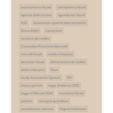
accertamento fiscale
adempimenti fiscali
agenzia delle entrate
agevolazioni fiscali
ASD
associazioni sportive dilettantistiche
Bonus Edilizi
Cassazione
cessione del credito
Concordato Preventivo biennale
controlli fiscali
credito d'imposta
detrazioni fiscali
dichiarazione dei redditi
diritto tributario
Fisco
Guida Associazioni Sportive
IVA
lavoro sportivo
legge di bilancio 2025
Legge di Bilancio 2026
normativa fiscale
podcast
rassegna quotidiana
ravvedimento operoso
Regime forfettario