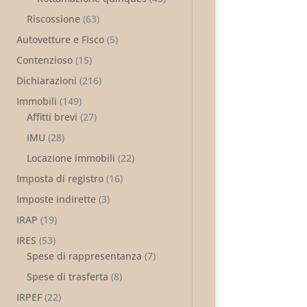
Riscossione
(63)
Autovetture e Fisco
(5)
Contenzioso
(15)
Dichiarazioni
(216)
Immobili
(149)
Affitti brevi
(27)
IMU
(28)
Locazione immobili
(22)
Imposta di registro
(16)
Imposte indirette
(3)
IRAP
(19)
IRES
(53)
Spese di rappresentanza
(7)
Spese di trasferta
(8)
IRPEF
(22)