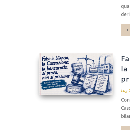
qua
deri
L
Fa
la
p
Lug 
Con 
Cass
bila