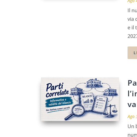
Ago 
Il n
via 
e il
2027
L
Pa
l’
va
Ago 
Un b
nume