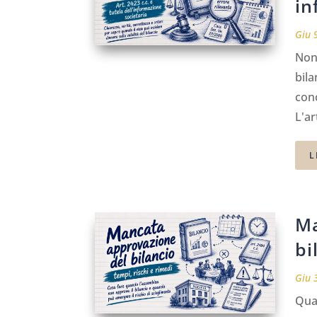
in
Giu 
Non 
bila
con
L'ar
L
Ma
bi
Giu 
Quan