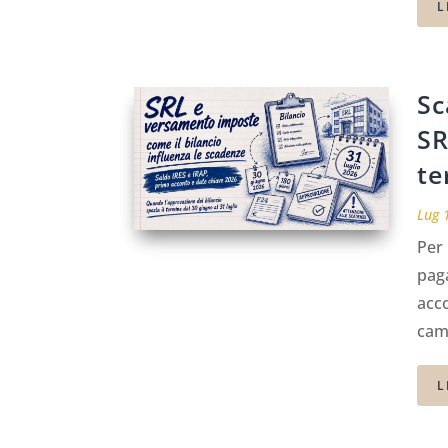
L
Sc
SR
te
Lug 
Per 
pag
acco
camb
L