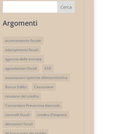
Cerca
Argomenti
accertamento fiscale
adempimenti fiscali
agenzia delle entrate
agevolazioni fiscali
ASD
associazioni sportive dilettantistiche
Bonus Edilizi
Cassazione
cessione del credito
Concordato Preventivo biennale
controlli fiscali
credito d'imposta
detrazioni fiscali
dichiarazione dei redditi