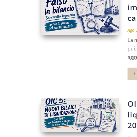
im
ca
Ago 
La m
può 
aggr
L
OI
li
20