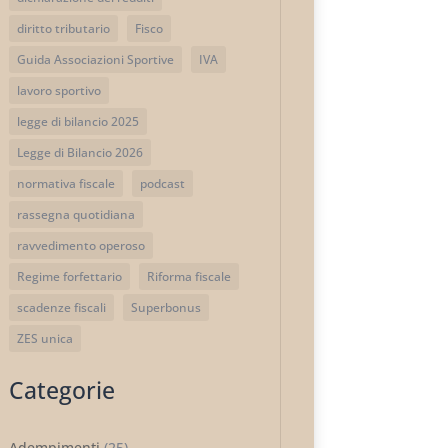
diritto tributario
Fisco
Guida Associazioni Sportive
IVA
lavoro sportivo
legge di bilancio 2025
Legge di Bilancio 2026
normativa fiscale
podcast
rassegna quotidiana
ravvedimento operoso
Regime forfettario
Riforma fiscale
scadenze fiscali
Superbonus
ZES unica
Categorie
Adempimenti
(25)