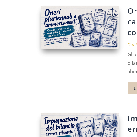
On
ca
co
Giu 
Gli 
bila
lib
L
Im
er