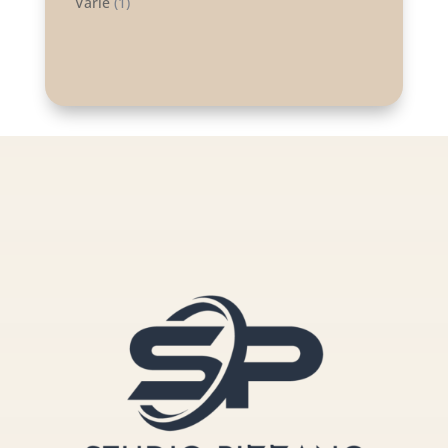
Varie
(1)