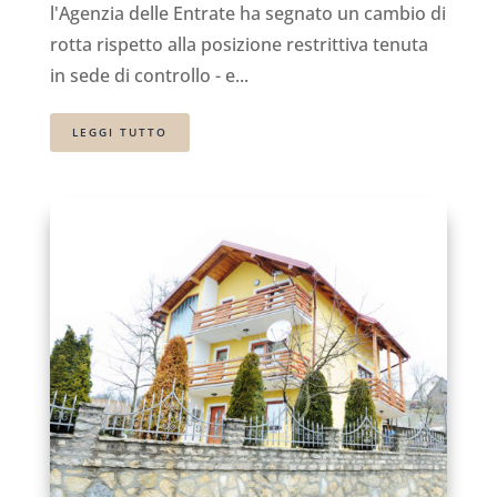
l'Agenzia delle Entrate ha segnato un cambio di
rotta rispetto alla posizione restrittiva tenuta
in sede di controllo - e...
LEGGI TUTTO