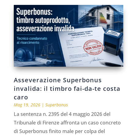
Asseverazione Superbonus
invalida: il timbro fai-da-te costa
caro
Mag 19, 2026
|
Superbonus
La sentenza n. 2395 del 4 maggio 2026 del
Tribunale di Firenze affronta un caso concreto
di Superbonus finito male per colpa del