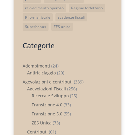
ravvedimento operoso
Regime forfettario
Riforma fiscale
scadenze fiscali
Superbonus
ZES unica
Categorie
Adempimenti
(24)
Antiriciclaggio
(20)
Agevolazioni e contributi
(339)
Agevolazioni Fiscali
(256)
Ricerca e Sviluppo
(25)
Transizione 4.0
(33)
Transizione 5.0
(55)
ZES Unica
(73)
Contributi
(61)