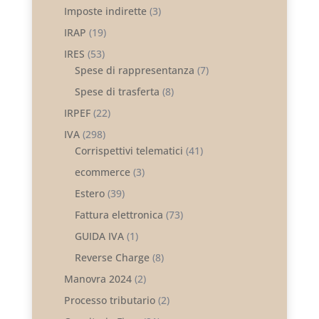
Imposte indirette
(3)
IRAP
(19)
IRES
(53)
Spese di rappresentanza
(7)
Spese di trasferta
(8)
IRPEF
(22)
IVA
(298)
Corrispettivi telematici
(41)
ecommerce
(3)
Estero
(39)
Fattura elettronica
(73)
GUIDA IVA
(1)
Reverse Charge
(8)
Manovra 2024
(2)
Processo tributario
(2)