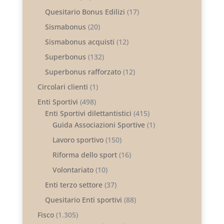
Quesitario Bonus Edilizi
(17)
Sismabonus
(20)
Sismabonus acquisti
(12)
Superbonus
(132)
Superbonus rafforzato
(12)
Circolari clienti
(1)
Enti Sportivi
(498)
Enti Sportivi dilettantistici
(415)
Guida Associazioni Sportive
(1)
Lavoro sportivo
(150)
Riforma dello sport
(16)
Volontariato
(10)
Enti terzo settore
(37)
Quesitario Enti sportivi
(88)
Fisco
(1.305)