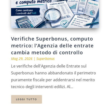
Verifiche Superbonus, computo
metrico: l’Agenzia delle entrate
cambia metodo di controllo
Mag 29, 2026
|
Superbonus
Le verifiche dell'Agenzia delle Entrate sul
Superbonus hanno abbandonato il perimetro
puramente fiscale per addentrarsi nel merito
tecnico degli interventi edilizi. Al...
LEGGI TUTTO