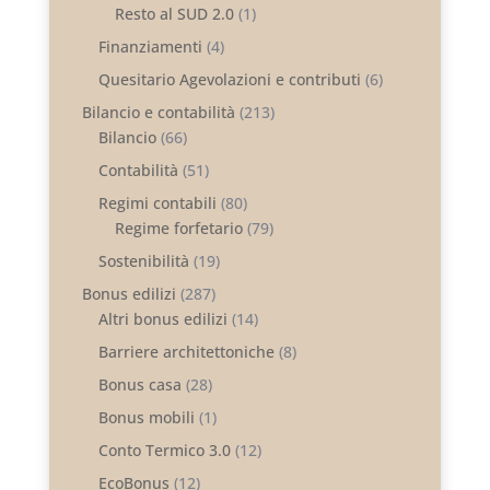
Resto al SUD 2.0
(1)
Finanziamenti
(4)
Quesitario Agevolazioni e contributi
(6)
Bilancio e contabilità
(213)
Bilancio
(66)
Contabilità
(51)
Regimi contabili
(80)
Regime forfetario
(79)
Sostenibilità
(19)
Bonus edilizi
(287)
Altri bonus edilizi
(14)
Barriere architettoniche
(8)
Bonus casa
(28)
Bonus mobili
(1)
Conto Termico 3.0
(12)
EcoBonus
(12)