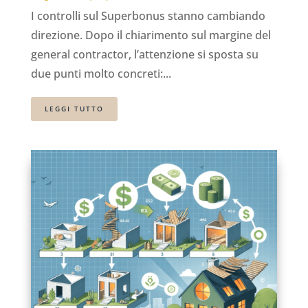
I controlli sul Superbonus stanno cambiando
direzione. Dopo il chiarimento sul margine del
general contractor, l’attenzione si sposta su
due punti molto concreti:...
LEGGI TUTTO