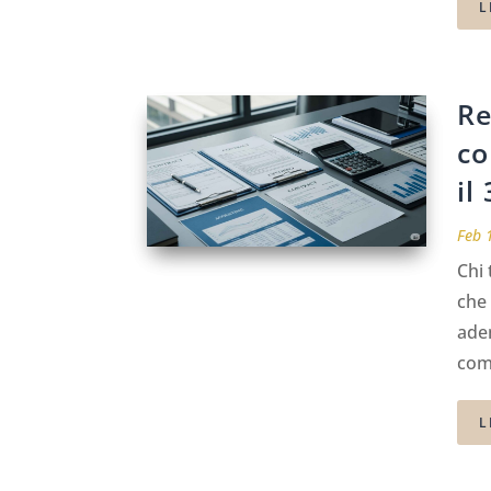
L
Re
co
il
Feb 
Chi 
che 
ade
come
L