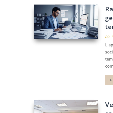
Ra
ge
te
Dic 
L'ap
soci
temp
com
L
Ve