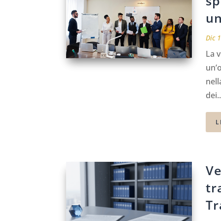
sp
un
Dic 
La v
un’
nell
dei..
L
Ve
tr
Tr