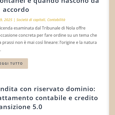
ontanei e quando nascono da
 accordo
19, 2025
|
Società di capitali
,
Contabilità
icenda esaminata dal Tribunale di Nola offre
occasione concreta per fare ordine su un tema che
a prassi non è mai così lineare: l’origine e la natura
.
EGGI TUTTO
ndita con riservato dominio:
attamento contabile e credito
ansizione 5.0