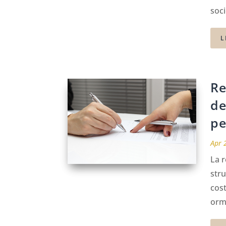
soci
L
Re
de
pe
Apr 
La r
stru
cost
orma