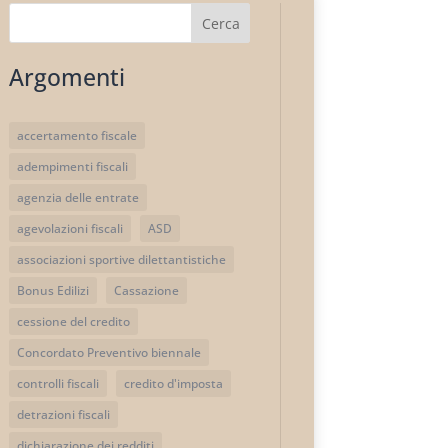
Cerca
Argomenti
accertamento fiscale
adempimenti fiscali
agenzia delle entrate
agevolazioni fiscali
ASD
associazioni sportive dilettantistiche
Bonus Edilizi
Cassazione
cessione del credito
Concordato Preventivo biennale
controlli fiscali
credito d'imposta
detrazioni fiscali
dichiarazione dei redditi