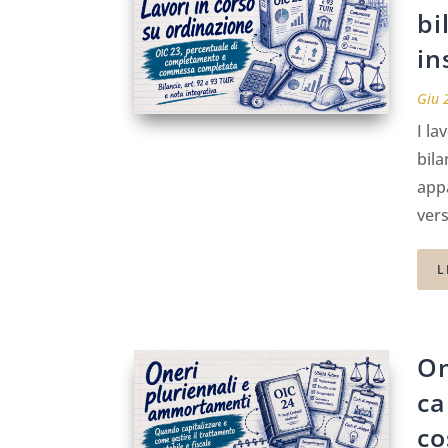
bi
in
Giu 
I la
bila
appa
vers
L
On
ca
co