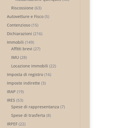
Riscossione
(63)
Autovetture e Fisco
(5)
Contenzioso
(15)
Dichiarazioni
(216)
Immobili
(149)
Affitti brevi
(27)
IMU
(28)
Locazione immobili
(22)
Imposta di registro
(16)
Imposte indirette
(3)
IRAP
(19)
IRES
(53)
Spese di rappresentanza
(7)
Spese di trasferta
(8)
IRPEF
(22)