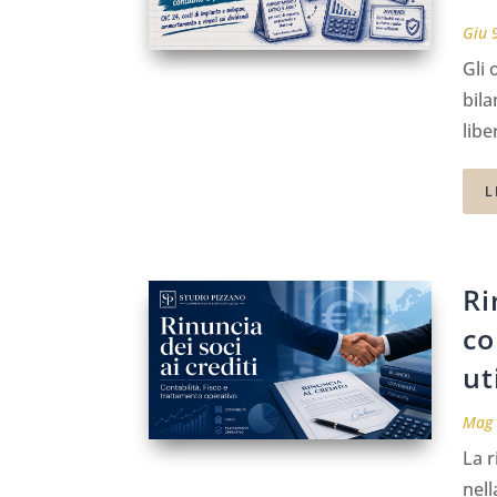
Giu 
Gli 
bila
lib
L
Ri
co
ut
Mag 
La r
nell