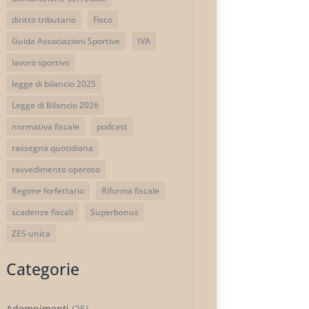
diritto tributario
Fisco
Guida Associazioni Sportive
IVA
lavoro sportivo
legge di bilancio 2025
Legge di Bilancio 2026
normativa fiscale
podcast
rassegna quotidiana
ravvedimento operoso
Regime forfettario
Riforma fiscale
scadenze fiscali
Superbonus
ZES unica
Categorie
Adempimenti
(25)