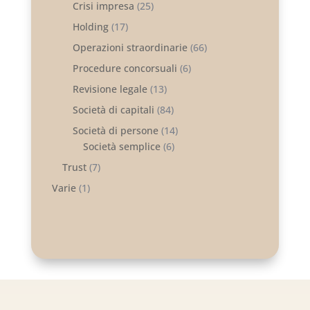
Crisi impresa
(25)
Holding
(17)
Operazioni straordinarie
(66)
Procedure concorsuali
(6)
Revisione legale
(13)
Società di capitali
(84)
Società di persone
(14)
Società semplice
(6)
Trust
(7)
Varie
(1)