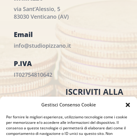
via Sant’Alessio, 5
83030 Venticano (AV)
Email
info@studiopizzano.it
P.IVA
IT02754810642
ISCRIVITI ALLA
NEWSLETTER
Gestisci Consenso Cookie
Per restare sempre aggiornato su tutte le
novità, clicca sul pulsante qui sotto e
Per fornire le migliori esperienze, utilizziamo tecnologie come i cookie
per memorizzare e/o accedere alle informazioni del dispositivo. Il
iscriviti alla nostra newsletter.
consenso a queste tecnologie ci permetterà di elaborare dati come il
comportamento di navigazione o ID unici su questo sito. Non