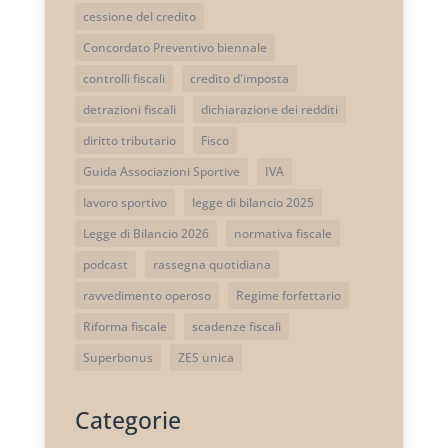
cessione del credito
Concordato Preventivo biennale
controlli fiscali
credito d'imposta
detrazioni fiscali
dichiarazione dei redditi
diritto tributario
Fisco
Guida Associazioni Sportive
IVA
lavoro sportivo
legge di bilancio 2025
Legge di Bilancio 2026
normativa fiscale
podcast
rassegna quotidiana
ravvedimento operoso
Regime forfettario
Riforma fiscale
scadenze fiscali
Superbonus
ZES unica
Categorie