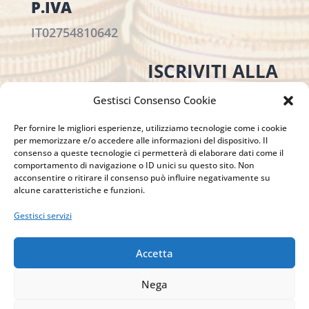
P.IVA
IT02754810642
ISCRIVITI ALLA
NEWSLETTER
Gestisci Consenso Cookie
Per restare sempre aggiornato su tutte le
novità, clicca sul pulsante qui sotto e
Per fornire le migliori esperienze, utilizziamo tecnologie come i cookie
per memorizzare e/o accedere alle informazioni del dispositivo. Il
iscriviti alla nostra newsletter.
consenso a queste tecnologie ci permetterà di elaborare dati come il
comportamento di navigazione o ID unici su questo sito. Non
acconsentire o ritirare il consenso può influire negativamente su
alcune caratteristiche e funzioni.
ISCRIVITI ALLA
Gestisci servizi
NEWSLETTER
Accetta
Nega