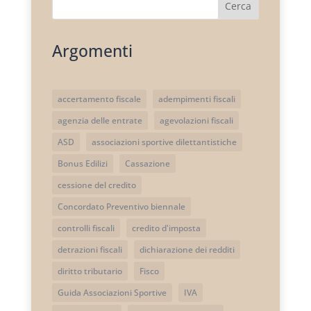
Cerca
Argomenti
accertamento fiscale
adempimenti fiscali
agenzia delle entrate
agevolazioni fiscali
ASD
associazioni sportive dilettantistiche
Bonus Edilizi
Cassazione
cessione del credito
Concordato Preventivo biennale
controlli fiscali
credito d'imposta
detrazioni fiscali
dichiarazione dei redditi
diritto tributario
Fisco
Guida Associazioni Sportive
IVA