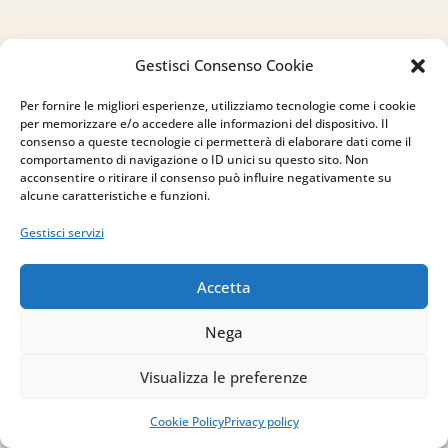
Gestisci Consenso Cookie
Indirizzo
Per fornire le migliori esperienze, utilizziamo tecnologie come i cookie
per memorizzare e/o accedere alle informazioni del dispositivo. Il
via Sant’Alessio, 5
consenso a queste tecnologie ci permetterà di elaborare dati come il
comportamento di navigazione o ID unici su questo sito. Non
83030 Venticano (AV)
acconsentire o ritirare il consenso può influire negativamente su
alcune caratteristiche e funzioni.
Email
Gestisci servizi
info@studiopizzano.it
Accetta
P.IVA
Nega
IT02754810642
Visualizza le preferenze
ISCRIVITI ALLA
Cookie Policy
Privacy policy
NEWSLETTER