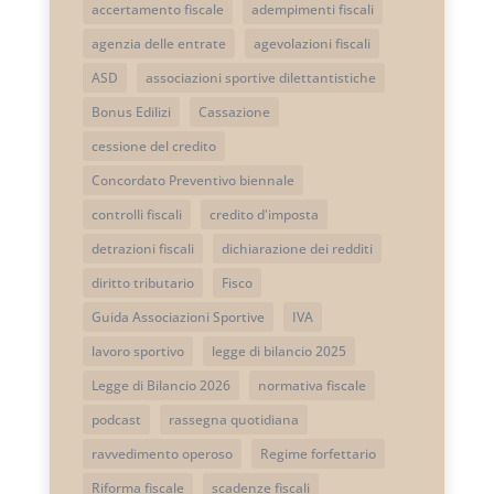
accertamento fiscale
adempimenti fiscali
agenzia delle entrate
agevolazioni fiscali
ASD
associazioni sportive dilettantistiche
Bonus Edilizi
Cassazione
cessione del credito
Concordato Preventivo biennale
controlli fiscali
credito d'imposta
detrazioni fiscali
dichiarazione dei redditi
diritto tributario
Fisco
Guida Associazioni Sportive
IVA
lavoro sportivo
legge di bilancio 2025
Legge di Bilancio 2026
normativa fiscale
podcast
rassegna quotidiana
ravvedimento operoso
Regime forfettario
Riforma fiscale
scadenze fiscali