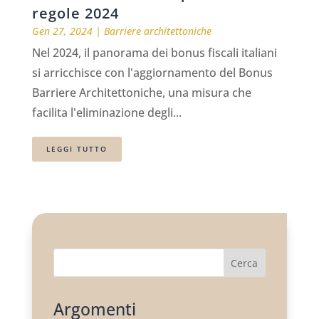
regole 2024
Gen 27, 2024
|
Barriere architettoniche
Nel 2024, il panorama dei bonus fiscali italiani
si arricchisce con l'aggiornamento del Bonus
Barriere Architettoniche, una misura che
facilita l'eliminazione degli...
LEGGI TUTTO
Cerca
Argomenti