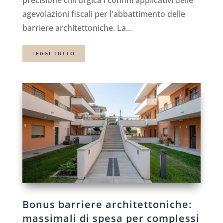
agevolazioni fiscali per l'abbattimento delle
barriere architettoniche. La...
LEGGI TUTTO
Bonus barriere architettoniche:
massimali di spesa per complessi