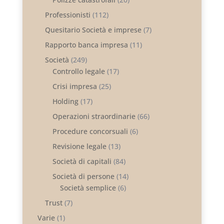
Professionisti
(112)
Quesitario Società e imprese
(7)
Rapporto banca impresa
(11)
Società
(249)
Controllo legale
(17)
Crisi impresa
(25)
Holding
(17)
Operazioni straordinarie
(66)
Procedure concorsuali
(6)
Revisione legale
(13)
Società di capitali
(84)
Società di persone
(14)
Società semplice
(6)
Trust
(7)
Varie
(1)