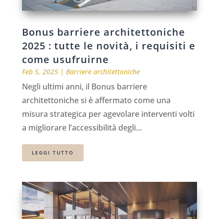
Bonus barriere architettoniche
2025 : tutte le novità, i requisiti e
come usufruirne
Feb 5, 2025
|
Barriere architettoniche
Negli ultimi anni, il Bonus barriere
architettoniche si è affermato come una
misura strategica per agevolare interventi volti
a migliorare l’accessibilità degli...
LEGGI TUTTO