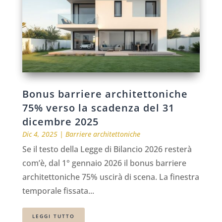
Bonus barriere architettoniche
75% verso la scadenza del 31
dicembre 2025
Dic 4, 2025
|
Barriere architettoniche
Se il testo della Legge di Bilancio 2026 resterà
com’è, dal 1° gennaio 2026 il bonus barriere
architettoniche 75% uscirà di scena. La finestra
temporale fissata...
LEGGI TUTTO