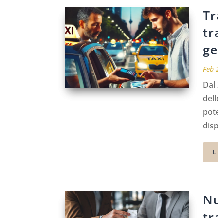
Tr
tr
ge
Feb 
Dal 
dell
pot
disp
L
Nu
tr