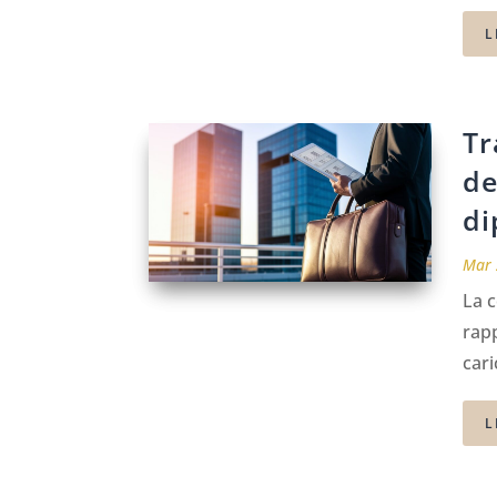
L
Tr
de
di
Mar 
La c
rapp
cari
L