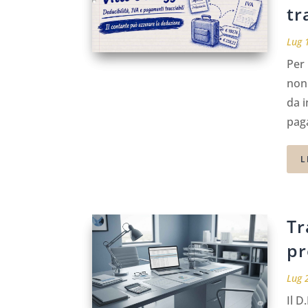
tr
Lug 
Per 
non
da i
pag
L
Tr
pr
Lug 
Il D