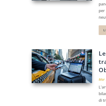
pano
per 
neut
L
Le
tr
Ob
Mar 
L'ar
bila
di t