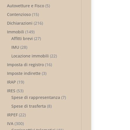
Autovetture e Fisco
(5)
Contenzioso
(15)
Dichiarazioni
(216)
Immobili
(149)
Affitti brevi
(27)
IMU
(28)
Locazione immobili
(22)
Imposta di registro
(16)
Imposte indirette
(3)
IRAP
(19)
IRES
(53)
Spese di rappresentanza
(7)
Spese di trasferta
(8)
IRPEF
(22)
IVA
(300)