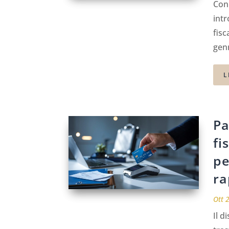
Con 
int
fisc
genn
L
Pa
fi
pe
ra
Ott 
Il d