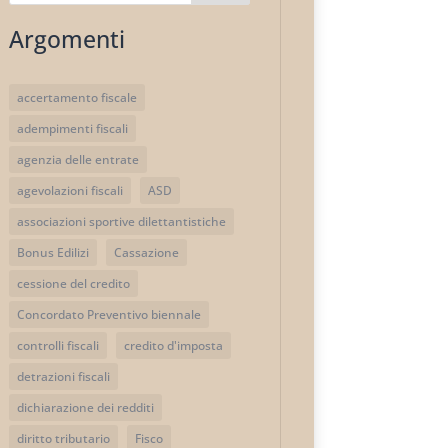
Argomenti
accertamento fiscale
adempimenti fiscali
agenzia delle entrate
agevolazioni fiscali
ASD
associazioni sportive dilettantistiche
Bonus Edilizi
Cassazione
cessione del credito
Concordato Preventivo biennale
controlli fiscali
credito d'imposta
detrazioni fiscali
dichiarazione dei redditi
diritto tributario
Fisco