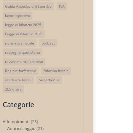
Guida Associazioni Sportive
IVA
lavoro sportivo
legge di bilancio 2025
Legge di Bilancio 2026
normativa fiscale
podcast
rassegna quotidiana
ravvedimento operoso
Regime forfettario
Riforma fiscale
scadenze fiscali
Superbonus
ZES unica
Categorie
Adempimenti
(25)
Antiriciclaggio
(21)