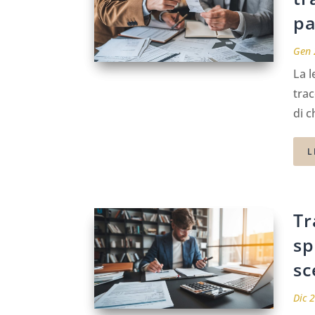
pa
Gen 
La l
trac
di c
L
Tr
sp
sc
Dic 