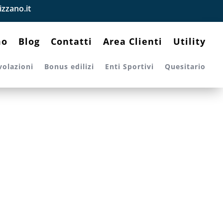
zzano.it
mo
Blog
Contatti
Area Clienti
Utility
volazioni
Bonus edilizi
Enti Sportivi
Quesitario