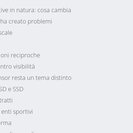
tive in natura: cosa cambia
ti ha creato problemi
iscale
ioni reciproche
tro visibilità
nsor resta un tema distinto
ASD e SSD
ratti
 enti sportivi
norma