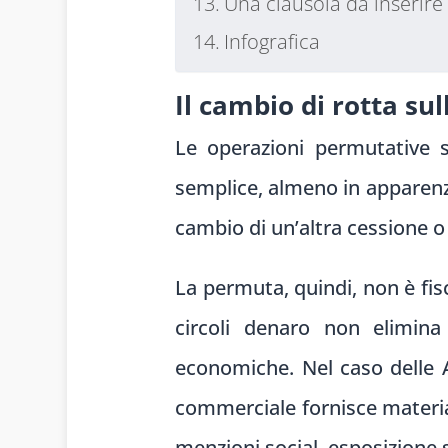
Una clausola da inserire 
Infografica
Il cambio di rotta sul
Le operazioni permutative s
semplice, almeno in apparenza
cambio di un’altra cessione 
La permuta, quindi, non è fi
circoli denaro non elimina 
economiche. Nel caso delle AS
commerciale fornisce material
menzioni social, esposizione s