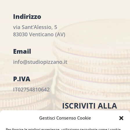
Indirizzo
via Sant’Alessio, 5
83030 Venticano (AV)
Email
info@studiopizzano.it
P.IVA
IT02754810642
ISCRIVITI ALLA
NEWSLETTER
Gestisci Consenso Cookie
Per restare sempre aggiornato su tutte le
Per fornire le migliori esperienze, utilizziamo tecnologie come i cookie