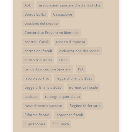
ASD
associazioni sportive dilettantistiche
Bonus Edilizi
Cassazione
cessione del credito
Concordato Preventivo biennale
controlli fiscali
credito d'imposta
detrazioni fiscali
dichiarazione dei redditi
diritto tributario
Fisco
Guida Associazioni Sportive
IVA
lavoro sportivo
legge di bilancio 2025
Legge di Bilancio 2026
normativa fiscale
podcast
rassegna quotidiana
ravvedimento operoso
Regime forfettario
Riforma fiscale
scadenze fiscali
Superbonus
ZES unica