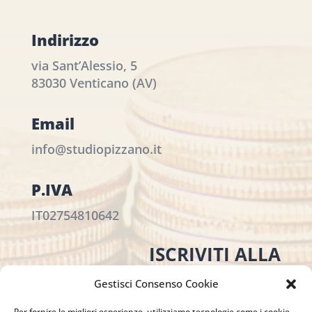
Indirizzo
via Sant’Alessio, 5
83030 Venticano (AV)
Email
info@studiopizzano.it
P.IVA
IT02754810642
ISCRIVITI ALLA
NEWSLETTER
Gestisci Consenso Cookie
Per restare sempre aggiornato su tutte le
Per fornire le migliori esperienze, utilizziamo tecnologie come i cookie