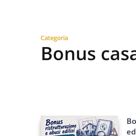
Categoria
Bonus cas
Bo
ed