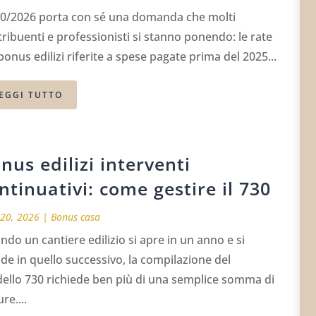
730/2026 porta con sé una domanda che molti
ribuenti e professionisti si stanno ponendo: le rate
bonus edilizi riferite a spese pagate prima del 2025...
EGGI TUTTO
nus edilizi interventi
ntinuativi: come gestire il 730
20, 2026
|
Bonus casa
do un cantiere edilizio si apre in un anno e si
de in quello successivo, la compilazione del
ello 730 richiede ben più di una semplice somma di
ure....