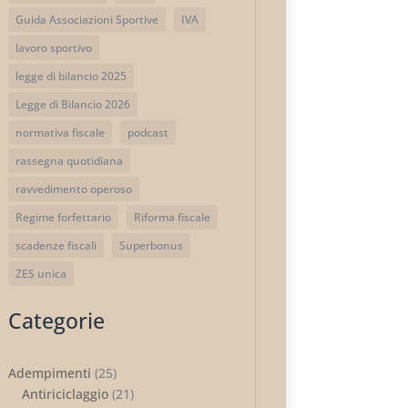
Guida Associazioni Sportive
IVA
lavoro sportivo
legge di bilancio 2025
Legge di Bilancio 2026
normativa fiscale
podcast
rassegna quotidiana
ravvedimento operoso
Regime forfettario
Riforma fiscale
scadenze fiscali
Superbonus
ZES unica
Categorie
Adempimenti
(25)
Antiriciclaggio
(21)