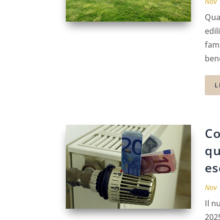
Nov 
Quan
edil
fam
bene
L
Co
qu
es
Nov 
Il n
2025