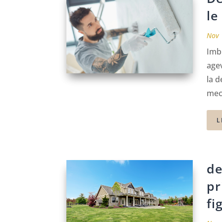
le
Nov 
Imb
agev
la d
mec
L
de
pr
fi