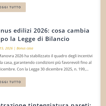
EGGI TUTTO
nus edilizi 2026: cosa cambia
po la Legge di Bilancio
15, 2026
|
Bonus casa
anovra 2026 ha stabilizzato il quadro degli incentivi
la casa, garantendo condizioni più favorevoli fino al
icembre. Con la Legge 30 dicembre 2025, n. 199,...
EGGI TUTTO
trazione tinteggiatura pareti: