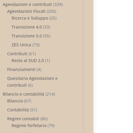
Agevolazioni e contributi
(339)
Agevolazioni Fiscali
(256)
Ricerca e Sviluppo
(25)
Transizione 4.0
(33)
Transizione 5.0
(55)
ZES Unica
(73)
Contributi
(61)
Resto al SUD 2.0
(1)
Finanziamenti
(4)
Quesitario Agevolazioni e
contributi
(6)
Bilancio e contabilità
(214)
Bilancio
(67)
Contabilità
(51)
Regimi contabili
(80)
Regime forfetario
(79)