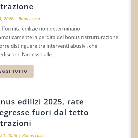
trazione
4, 2026
|
Bonus casa
ifformità edilizie non determinano
maticamente la perdita del bonus ristrutturazione.
rre distinguere tra interventi abusivi, che
discono l’accesso alle...
EGGI TUTTO
nus edilizi 2025, rate
egresse fuori dal tetto
trazioni
22, 2026
|
Bonus casa