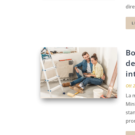
dire
L
Bo
de
in
Ott 
La m
Mini
stan
pror