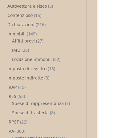
Autovetture e Fisco
(5)
Contenzioso
(15)
Dichiarazioni
(216)
Immobili
(149)
Affitti brevi
(27)
IMU
(28)
Locazione immobili
(22)
Imposta di registro
(16)
Imposte indirette
(3)
IRAP
(19)
IRES
(53)
Spese di rappresentanza
(7)
Spese di trasferta
(8)
IRPEF
(22)
IVA
(303)