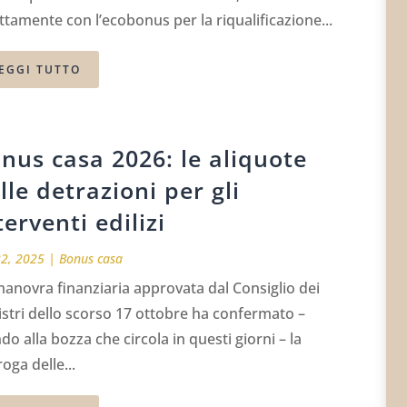
ttamente con l’ecobonus per la riqualificazione...
EGGI TUTTO
nus casa 2026: le aliquote
lle detrazioni per gli
terventi edilizi
22, 2025
|
Bonus casa
anovra finanziaria approvata dal Consiglio dei
stri dello scorso 17 ottobre ha confermato –
do alla bozza che circola in questi giorni – la
oga delle...