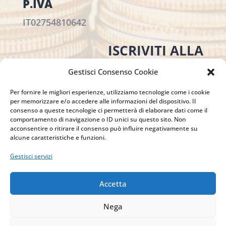
P.IVA
IT02754810642
ISCRIVITI ALLA
NEWSLETTER
Gestisci Consenso Cookie
Per restare sempre aggiornato su tutte le
novità, clicca sul pulsante qui sotto e
Per fornire le migliori esperienze, utilizziamo tecnologie come i cookie
per memorizzare e/o accedere alle informazioni del dispositivo. Il
iscriviti alla nostra newsletter.
consenso a queste tecnologie ci permetterà di elaborare dati come il
comportamento di navigazione o ID unici su questo sito. Non
acconsentire o ritirare il consenso può influire negativamente su
alcune caratteristiche e funzioni.
ISCRIVITI ALLA
Gestisci servizi
NEWSLETTER
Accetta
Nega