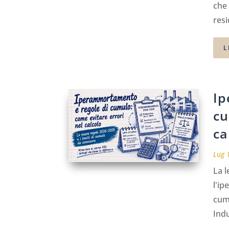
che 
resi
L
Ip
cu
ca
Lug 
La l
l'i
cumu
Indu