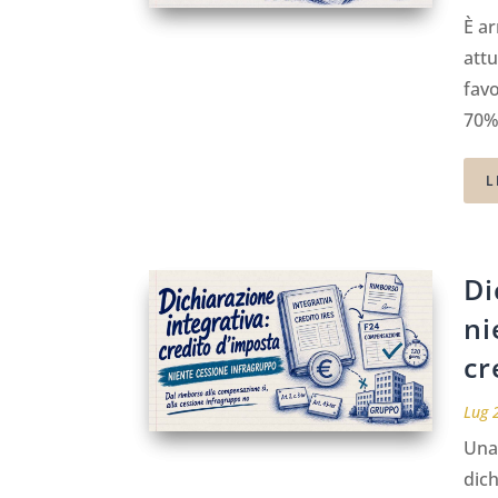
È ar
attu
favo
70%.
L
Di
ni
cr
Lug 
Una 
dich