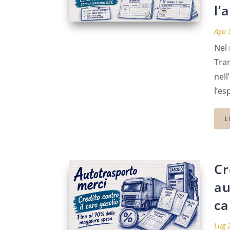
l’
Ago 
Nel 
Tra
nell
l’es
L
Cr
au
ca
Lug 