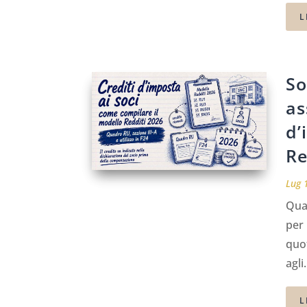
L
So
as
d’
Re
Lug 
Quan
per 
quot
agli.
L