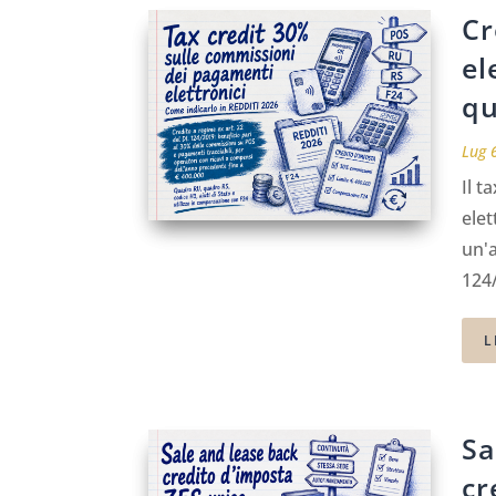
Cr
el
qu
Lug 
Il t
elet
un'a
124/
L
Sa
cr