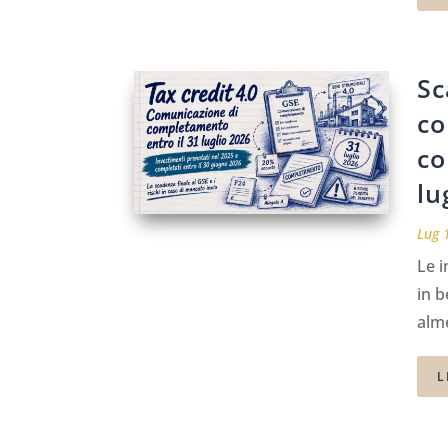
Sc
co
co
lu
Lug 
Le 
in b
alme
L