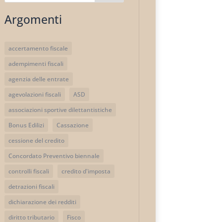
Argomenti
accertamento fiscale
adempimenti fiscali
agenzia delle entrate
agevolazioni fiscali
ASD
associazioni sportive dilettantistiche
Bonus Edilizi
Cassazione
cessione del credito
Concordato Preventivo biennale
controlli fiscali
credito d'imposta
detrazioni fiscali
dichiarazione dei redditi
diritto tributario
Fisco