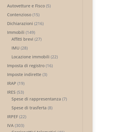
Autovetture e Fisco
(5)
Contenzioso
(15)
Dichiarazioni
(216)
Immobili
(149)
Affitti brevi
(27)
IMU
(28)
Locazione immobili
(22)
Imposta di registro
(16)
Imposte indirette
(3)
IRAP
(19)
IRES
(53)
Spese di rappresentanza
(7)
Spese di trasferta
(8)
IRPEF
(22)
IVA
(303)