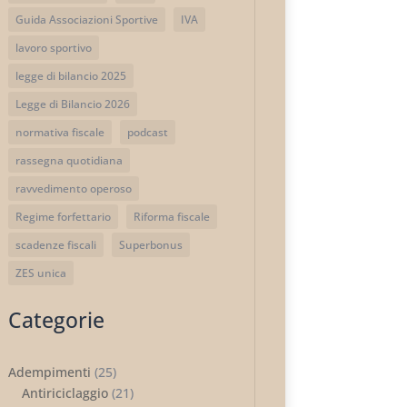
Guida Associazioni Sportive
IVA
lavoro sportivo
legge di bilancio 2025
Legge di Bilancio 2026
normativa fiscale
podcast
rassegna quotidiana
ravvedimento operoso
Regime forfettario
Riforma fiscale
scadenze fiscali
Superbonus
ZES unica
Categorie
Adempimenti
(25)
Antiriciclaggio
(21)