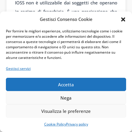
IOSS non è utilizzabile dai soggetti che operano
in regime di franchigia. È una precisazione che
Gestisci Consenso Cookie
evita sovrapposizioni tra regimi agevolativi
pensati per finalità diverse. Il consulente deve
Per fornire le migliori esperienze, utilizziamo tecnologie come i cookie
per memorizzare e/o accedere alle informazioni del dispositivo. Il
guardare al caso concreto: un piccolo operatore
consenso a queste tecnologie ci permetterà di elaborare dati come il
può essere tentato dalla semplificazione, ma
comportamento di navigazione o ID unici su questo sito. Non
acconsentire o ritirare il consenso può influire negativamente su
non sempre può scegliere liberamente il canale
alcune caratteristiche e funzioni.
più comodo, perché la disciplina IVA speciale
Gestisci servizi
richiede requisiti soggettivi, oggettivi e
territoriali.
Accetta
Lettura operativa: casi
Nega
pratici
Visualizza le preferenze
Attenzione
Cookie Policy
Privacy policy
Caso
Lettura IVA
pratica