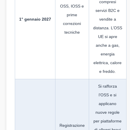
compresi
OSS, IOSS e
servizi B2C e
prime
1° gennaio 2027
vendite a
correzioni
distanza. L’OSS
tecniche
UE si apre
anche a gas,
energia
elettrica, calore
e freddo.
Si rafforza
l’OSS e si
applicano
nuove regole
per piattaforme
Registrazione
di alloggi brevi