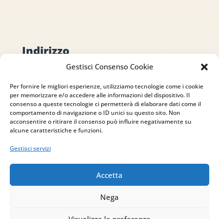
Indirizzo
Gestisci Consenso Cookie
via Sant’Alessio, 5
83030 Venticano (AV)
Per fornire le migliori esperienze, utilizziamo tecnologie come i cookie
per memorizzare e/o accedere alle informazioni del dispositivo. Il
consenso a queste tecnologie ci permetterà di elaborare dati come il
Email
comportamento di navigazione o ID unici su questo sito. Non
acconsentire o ritirare il consenso può influire negativamente su
info@studiopizzano.it
alcune caratteristiche e funzioni.
Gestisci servizi
P.IVA
IT02754810642
Accetta
Nega
ISCRIVITI ALLA
NEWSLETTER
Visualizza le preferenze