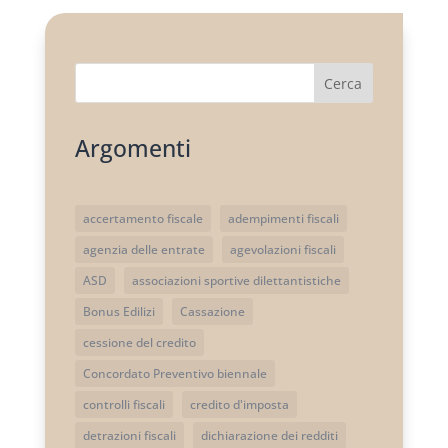
Cerca
Argomenti
accertamento fiscale
adempimenti fiscali
agenzia delle entrate
agevolazioni fiscali
ASD
associazioni sportive dilettantistiche
Bonus Edilizi
Cassazione
cessione del credito
Concordato Preventivo biennale
controlli fiscali
credito d'imposta
detrazioni fiscali
dichiarazione dei redditi