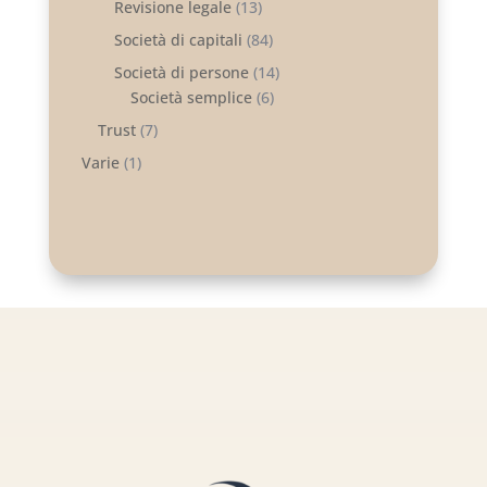
Revisione legale
(13)
Società di capitali
(84)
Società di persone
(14)
Società semplice
(6)
Trust
(7)
Varie
(1)