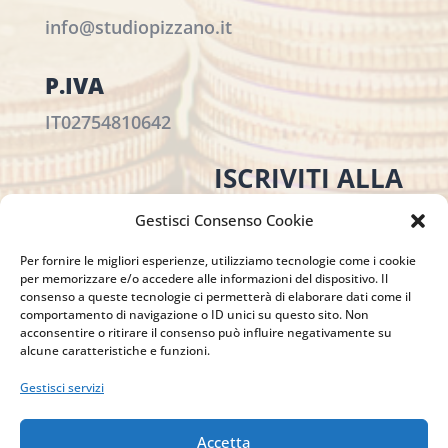
info@studiopizzano.it
P.IVA
IT02754810642
ISCRIVITI ALLA
NEWSLETTER
Gestisci Consenso Cookie
Per restare sempre aggiornato su tutte le
novità, clicca sul pulsante qui sotto e
Per fornire le migliori esperienze, utilizziamo tecnologie come i cookie
per memorizzare e/o accedere alle informazioni del dispositivo. Il
iscriviti alla nostra newsletter.
consenso a queste tecnologie ci permetterà di elaborare dati come il
comportamento di navigazione o ID unici su questo sito. Non
acconsentire o ritirare il consenso può influire negativamente su
alcune caratteristiche e funzioni.
ISCRIVITI ALLA
Gestisci servizi
NEWSLETTER
Accetta