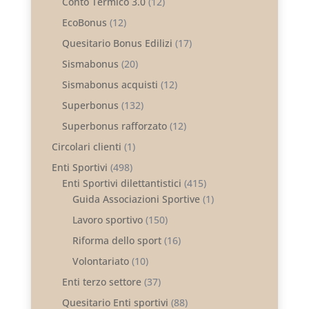
Conto Termico 3.0
(12)
EcoBonus
(12)
Quesitario Bonus Edilizi
(17)
Sismabonus
(20)
Sismabonus acquisti
(12)
Superbonus
(132)
Superbonus rafforzato
(12)
Circolari clienti
(1)
Enti Sportivi
(498)
Enti Sportivi dilettantistici
(415)
Guida Associazioni Sportive
(1)
Lavoro sportivo
(150)
Riforma dello sport
(16)
Volontariato
(10)
Enti terzo settore
(37)
Quesitario Enti sportivi
(88)