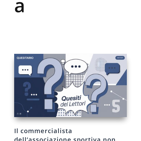
a
Il commercialista
dell’associazione sportiva non