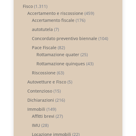
Fisco
(1.311)
Accertamento e riscossione
(459)
Accertamento fiscale
(176)
autotutela
(7)
Concordato preventivo biennale
(104)
Pace Fiscale
(82)
Rottamazione quater
(25)
Rottamazione quinques
(43)
Riscossione
(63)
Autovetture e Fisco
(5)
Contenzioso
(15)
Dichiarazioni
(216)
Immobili
(149)
Affitti brevi
(27)
IMU
(28)
Locazione immobili
(22)