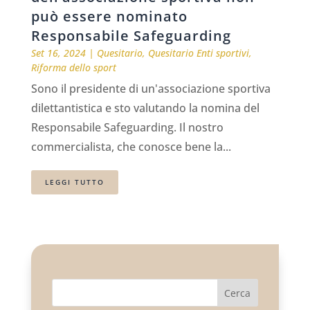
può essere nominato
Responsabile Safeguarding
Set 16, 2024
|
Quesitario
,
Quesitario Enti sportivi
,
Riforma dello sport
Sono il presidente di un'associazione sportiva
dilettantistica e sto valutando la nomina del
Responsabile Safeguarding. Il nostro
commercialista, che conosce bene la...
LEGGI TUTTO
Cerca