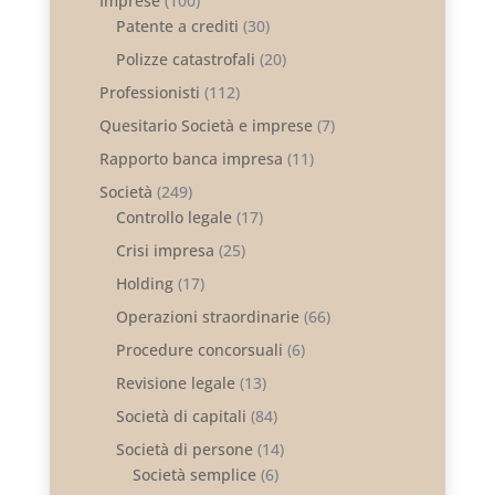
Imprese
(100)
Patente a crediti
(30)
Polizze catastrofali
(20)
Professionisti
(112)
Quesitario Società e imprese
(7)
Rapporto banca impresa
(11)
Società
(249)
Controllo legale
(17)
Crisi impresa
(25)
Holding
(17)
Operazioni straordinarie
(66)
Procedure concorsuali
(6)
Revisione legale
(13)
Società di capitali
(84)
Società di persone
(14)
Società semplice
(6)