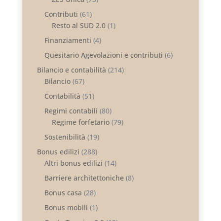
Contributi
(61)
Resto al SUD 2.0
(1)
Finanziamenti
(4)
Quesitario Agevolazioni e contributi
(6)
Bilancio e contabilità
(214)
Bilancio
(67)
Contabilità
(51)
Regimi contabili
(80)
Regime forfetario
(79)
Sostenibilità
(19)
Bonus edilizi
(288)
Altri bonus edilizi
(14)
Barriere architettoniche
(8)
Bonus casa
(28)
Bonus mobili
(1)