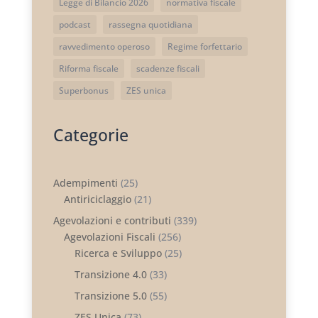
Legge di Bilancio 2026
normativa fiscale
podcast
rassegna quotidiana
ravvedimento operoso
Regime forfettario
Riforma fiscale
scadenze fiscali
Superbonus
ZES unica
Categorie
Adempimenti
(25)
Antiriciclaggio
(21)
Agevolazioni e contributi
(339)
Agevolazioni Fiscali
(256)
Ricerca e Sviluppo
(25)
Transizione 4.0
(33)
Transizione 5.0
(55)
ZES Unica
(73)