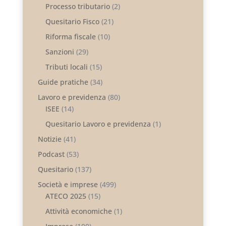
Processo tributario
(2)
Quesitario Fisco
(21)
Riforma fiscale
(10)
Sanzioni
(29)
Tributi locali
(15)
Guide pratiche
(34)
Lavoro e previdenza
(80)
ISEE
(14)
Quesitario Lavoro e previdenza
(1)
Notizie
(41)
Podcast
(53)
Quesitario
(137)
Società e imprese
(499)
ATECO 2025
(15)
Attività economiche
(1)