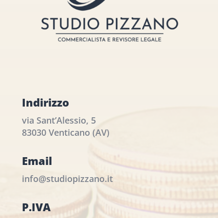
Indirizzo
via Sant’Alessio, 5
83030 Venticano (AV)
Email
info@studiopizzano.it
P.IVA