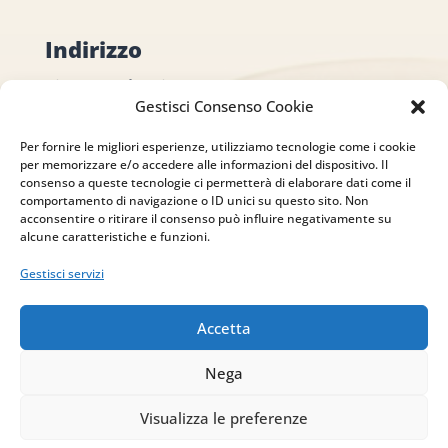
Indirizzo
via Sant’Alessio, 5
Gestisci Consenso Cookie
83030 Venticano (AV)
Per fornire le migliori esperienze, utilizziamo tecnologie come i cookie
Email
per memorizzare e/o accedere alle informazioni del dispositivo. Il
consenso a queste tecnologie ci permetterà di elaborare dati come il
comportamento di navigazione o ID unici su questo sito. Non
info@studiopizzano.it
acconsentire o ritirare il consenso può influire negativamente su
alcune caratteristiche e funzioni.
P.IVA
Gestisci servizi
IT02754810642
Accetta
ISCRIVITI ALLA
Nega
NEWSLETTER
Per restare sempre aggiornato su tutte le
Visualizza le preferenze
novità, clicca sul pulsante qui sotto e