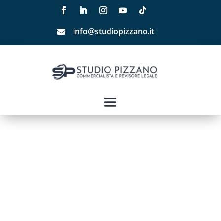
info@studiopizzano.it
