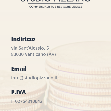
Indirizzo
via Sant’Alessio, 5
83030 Venticano (AV)
Email
info@studiopizzano.it
P.IVA
IT02754810642