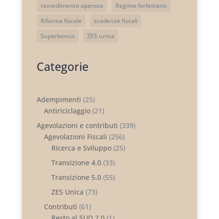
ravvedimento operoso
Regime forfettario
Riforma fiscale
scadenze fiscali
Superbonus
ZES unica
Categorie
Adempimenti
(25)
Antiriciclaggio
(21)
Agevolazioni e contributi
(339)
Agevolazioni Fiscali
(256)
Ricerca e Sviluppo
(25)
Transizione 4.0
(33)
Transizione 5.0
(55)
ZES Unica
(73)
Contributi
(61)
Resto al SUD 2.0
(1)