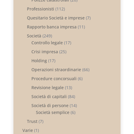
Professionisti
(112)
Quesitario Società e imprese
(7)
Rapporto banca impresa
(11)
Società
(249)
Controllo legale
(17)
Crisi impresa
(25)
Holding
(17)
Operazioni straordinarie
(66)
Procedure concorsuali
(6)
Revisione legale
(13)
Società di capitali
(84)
Società di persone
(14)
Società semplice
(6)
Trust
(7)
Varie
(1)