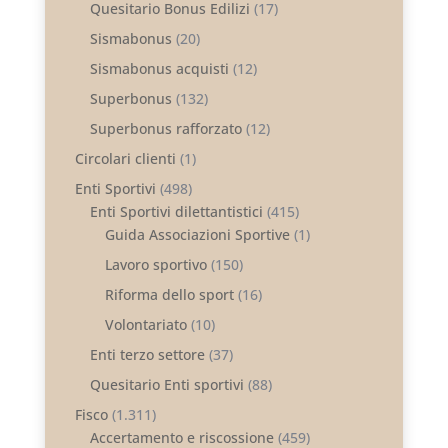
Quesitario Bonus Edilizi
(17)
Sismabonus
(20)
Sismabonus acquisti
(12)
Superbonus
(132)
Superbonus rafforzato
(12)
Circolari clienti
(1)
Enti Sportivi
(498)
Enti Sportivi dilettantistici
(415)
Guida Associazioni Sportive
(1)
Lavoro sportivo
(150)
Riforma dello sport
(16)
Volontariato
(10)
Enti terzo settore
(37)
Quesitario Enti sportivi
(88)
Fisco
(1.311)
Accertamento e riscossione
(459)