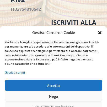
P.IVA
IT02754810642
ISCRIVITI ALLA
NEWSLETTER
Gestisci Consenso Cookie
Per restare sempre aggiornato su tutte le
novità, clicca sul pulsante qui sotto e
Per fornire le migliori esperienze, utilizziamo tecnologie come i cookie
per memorizzare e/o accedere alle informazioni del dispositivo. Il
iscriviti alla nostra newsletter.
consenso a queste tecnologie ci permetterà di elaborare dati come il
comportamento di navigazione o ID unici su questo sito. Non
acconsentire o ritirare il consenso può influire negativamente su
alcune caratteristiche e funzioni.
ISCRIVITI ALLA
Gestisci servizi
NEWSLETTER
Accetta
Nega
Visualizza le preferenze