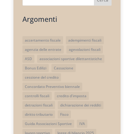
Argomenti
accertamento fiscale
adempimenti fiscali
agenzia delle entrate
agevolazioni fiscali
ASD
associazioni sportive dilettantistiche
Bonus Edilizi
Cassazione
cessione del credito
Concordato Preventivo biennale
controlli fiscali
credito d'imposta
detrazioni fiscali
dichiarazione dei redditi
diritto tributario
Fisco
Guida Associazioni Sportive
IVA
lavoro sportivo
legge di bilancio 2025