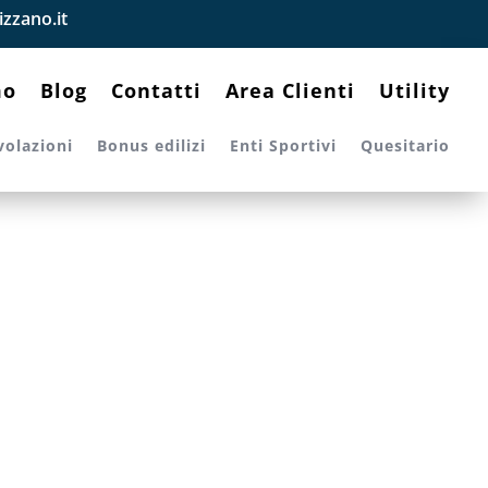
zzano.it
mo
Blog
Contatti
Area Clienti
Utility
volazioni
Bonus edilizi
Enti Sportivi
Quesitario