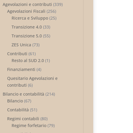
Agevolazioni e contributi
(339)
Agevolazioni Fiscali
(256)
Ricerca e Sviluppo
(25)
Transizione 4.0
(33)
Transizione 5.0
(55)
ZES Unica
(73)
Contributi
(61)
Resto al SUD 2.0
(1)
Finanziamenti
(4)
Quesitario Agevolazioni e
contributi
(6)
Bilancio e contabilità
(214)
Bilancio
(67)
Contabilità
(51)
Regimi contabili
(80)
Regime forfetario
(79)