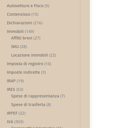
Autovetture e Fisco
(5)
Contenzioso
(15)
Dichiarazioni
(216)
Immobili
(149)
Affitti brevi
(27)
IMU
(28)
Locazione immobili
(22)
Imposta di registro
(16)
Imposte indirette
(3)
IRAP
(19)
IRES
(53)
Spese di rappresentanza
(7)
Spese di trasferta
(8)
IRPEF
(22)
IVA
(303)