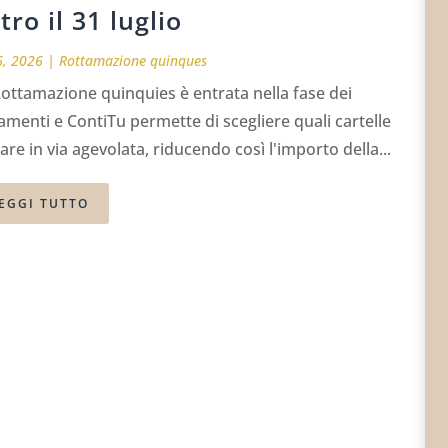
tro il 31 luglio
6, 2026
|
Rottamazione quinques
ottamazione quinquies è entrata nella fase dei
menti e ContiTu permette di scegliere quali cartelle
are in via agevolata, riducendo così l'importo della...
EGGI TUTTO