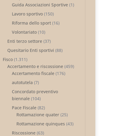
Guida Associazioni Sportive
(1)
Lavoro sportivo
(150)
Riforma dello sport
(16)
Volontariato
(10)
Enti terzo settore
(37)
Quesitario Enti sportivi
(88)
Fisco
(1.311)
Accertamento e riscossione
(459)
Accertamento fiscale
(176)
autotutela
(7)
Concordato preventivo
biennale
(104)
Pace Fiscale
(82)
Rottamazione quater
(25)
Rottamazione quinques
(43)
Riscossione
(63)