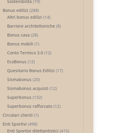
Sostenibilità
(19)
Bonus edilizi
(288)
Altri bonus edilizi
(14)
Barriere architettoniche
(8)
Bonus casa
(28)
Bonus mobili
(1)
Conto Termico 3.0
(12)
EcoBonus
(12)
Quesitario Bonus Edilizi
(17)
Sismabonus
(20)
Sismabonus acquisti
(12)
Superbonus
(132)
Superbonus rafforzato
(12)
Circolari clienti
(1)
Enti Sportivi
(498)
Enti Sportivi dilettantistici
(415)