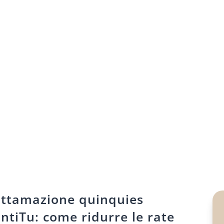
ttamazione quinquies
ntiTu: come ridurre le rate