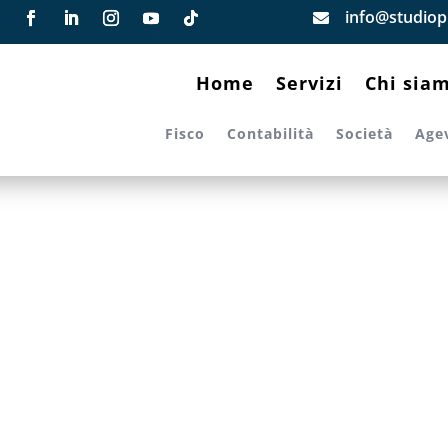
info@studiopi

Home
Servizi
Chi sia
Fisco
Contabilità
Società
Age