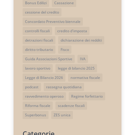
Bonus Edilizi
Cassazione
cessione del credito
Concordato Preventivo biennale
controlli fiscali
credito d'imposta
detrazioni fiscali
dichiarazione dei redditi
diritto tributario
Fisco
Guida Associazioni Sportive
IVA
lavoro sportivo
legge di bilancio 2025
Legge di Bilancio 2026
normativa fiscale
podcast
rassegna quotidiana
ravvedimento operoso
Regime forfettario
Riforma fiscale
scadenze fiscali
Superbonus
ZES unica
Categorie