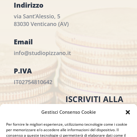
Indirizzo
via Sant’Alessio, 5
83030 Venticano (AV)
Email
info@studiopizzano.it
P.IVA
IT02754810642
ISCRIVITI ALLA
NEWSLETTER
Gestisci Consenso Cookie
Per restare sempre aggiornato su tutte le
novità, clicca sul pulsante qui sotto e
Per fornire le migliori esperienze, utilizziamo tecnologie come i cookie
per memorizzare e/o accedere alle informazioni del dispositivo. Il
iscriviti alla nostra newsletter.
consenso a queste tecnologie ci permetterà di elaborare dati come il