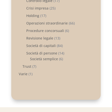
Controllo legale
(17)
Crisi impresa
(25)
Holding
(17)
Operazioni straordinarie
(66)
Procedure concorsuali
(6)
Revisione legale
(13)
Società di capitali
(84)
Società di persone
(14)
Società semplice
(6)
Trust
(7)
Varie
(1)