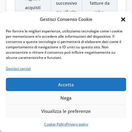
successivo
fatture da
acquisti
ma riferite
retro-
Gestisci Consenso Cookie
all’anno
imputare
precedente
Per fornire le migliori esperienze, utilizziamo tecnologie come i cookie
per memorizzare e/o accedere alle informazioni del dispositivo. Il
consenso a queste tecnologie ci permetterà di elaborare dati come il
Usare le
comportamento di navigazione o ID unici su questo sito. Non
acconsentire o ritirare il consenso può influire negativamente su
Applica le
percentuali
alcune caratteristiche e funzioni.
condizioni
dell’anno di
Pro-rata e
Gestisci servizi
esistenti
ricezione
limiti
quando il
senza
oggettivi
Accetta
diritto è
verifica
sorto
dell’anno di
Nega
esigibilità
Visualizza le preferenze
Coordina la
Confondere
Cookie Policy
Privacy policy
detrazione
liquidazione