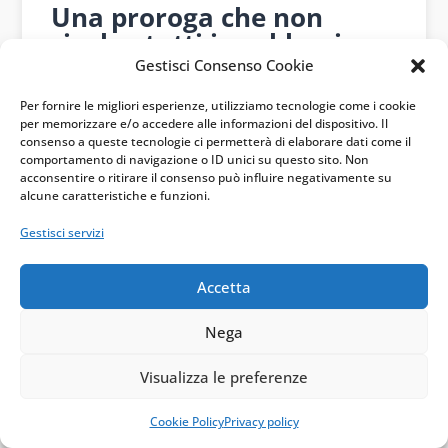
Una proroga che non
risolve tutti i problemi
Gestisci Consenso Cookie
La proroga al 2029, se arriverà, darà continuità
Per fornire le migliori esperienze, utilizziamo tecnologie come i cookie
agli operatori. Ma non chiuderà il dibattito.
per memorizzare e/o accedere alle informazioni del dispositivo. Il
consenso a queste tecnologie ci permetterà di elaborare dati come il
Lo split payment resta una misura di equilibrio
comportamento di navigazione o ID unici su questo sito. Non
acconsentire o ritirare il consenso può influire negativamente su
difficile. Per lo Stato garantisce gettito e riduce il
alcune caratteristiche e funzioni.
rischio di frodi. Per le imprese può creare crediti
Gestisci servizi
IVA strutturali e tensioni di liquidità. Per l’Unione
europea resta una deroga, non una regola
Accetta
ordinaria.
Nega
Il punto cieco sarebbe considerare la proroga
Visualizza le preferenze
come una semplice conferma burocratica. Non
lo è. Ogni rinnovo porta con sé una valutazione
Cookie Policy
Privacy policy
politica e tecnica: efficacia antifrode,