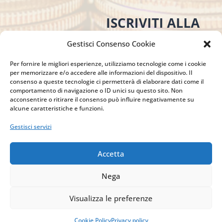
ISCRIVITI ALLA
NEWSLETTER
Gestisci Consenso Cookie
Per restare sempre aggiornato su tutte le
novità, clicca sul pulsante qui sotto e
Per fornire le migliori esperienze, utilizziamo tecnologie come i cookie
per memorizzare e/o accedere alle informazioni del dispositivo. Il
iscriviti alla nostra newsletter.
consenso a queste tecnologie ci permetterà di elaborare dati come il
comportamento di navigazione o ID unici su questo sito. Non
acconsentire o ritirare il consenso può influire negativamente su
alcune caratteristiche e funzioni.
ISCRIVITI ALLA
Gestisci servizi
NEWSLETTER
Accetta
Nega
Visualizza le preferenze
Cookie Policy
Privacy policy