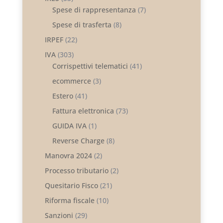
Spese di rappresentanza
(7)
Spese di trasferta
(8)
IRPEF
(22)
IVA
(303)
Corrispettivi telematici
(41)
ecommerce
(3)
Estero
(41)
Fattura elettronica
(73)
GUIDA IVA
(1)
Reverse Charge
(8)
Manovra 2024
(2)
Processo tributario
(2)
Quesitario Fisco
(21)
Riforma fiscale
(10)
Sanzioni
(29)