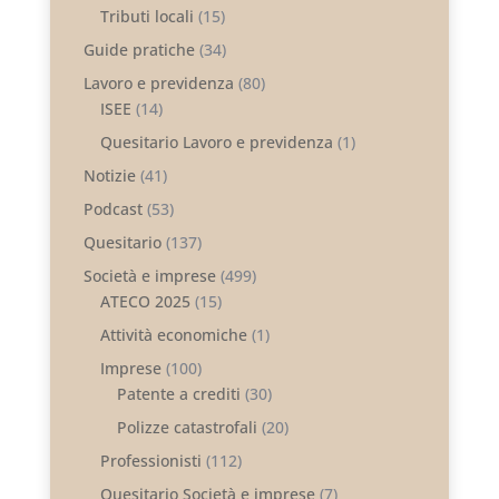
Tributi locali
(15)
Guide pratiche
(34)
Lavoro e previdenza
(80)
ISEE
(14)
Quesitario Lavoro e previdenza
(1)
Notizie
(41)
Podcast
(53)
Quesitario
(137)
Società e imprese
(499)
ATECO 2025
(15)
Attività economiche
(1)
Imprese
(100)
Patente a crediti
(30)
Polizze catastrofali
(20)
Professionisti
(112)
Quesitario Società e imprese
(7)