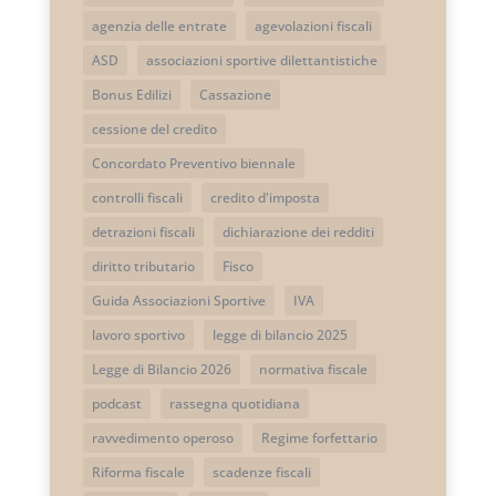
agenzia delle entrate
agevolazioni fiscali
ASD
associazioni sportive dilettantistiche
Bonus Edilizi
Cassazione
cessione del credito
Concordato Preventivo biennale
controlli fiscali
credito d'imposta
detrazioni fiscali
dichiarazione dei redditi
diritto tributario
Fisco
Guida Associazioni Sportive
IVA
lavoro sportivo
legge di bilancio 2025
Legge di Bilancio 2026
normativa fiscale
podcast
rassegna quotidiana
ravvedimento operoso
Regime forfettario
Riforma fiscale
scadenze fiscali