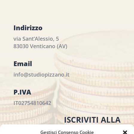
Indirizzo
via Sant’Alessio, 5
83030 Venticano (AV)
Email
info@studiopizzano.it
P.IVA
IT02754810642
ISCRIVITI ALLA
NEWSLETTER
Gestisci Consenso Cookie