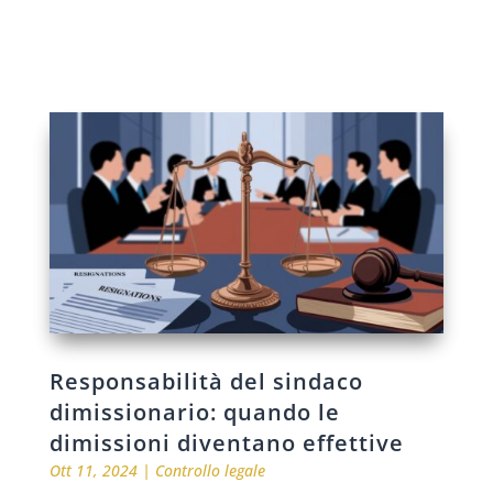
Responsabilità del sindaco
dimissionario: quando le
dimissioni diventano effettive
Ott 11, 2024
|
Controllo legale