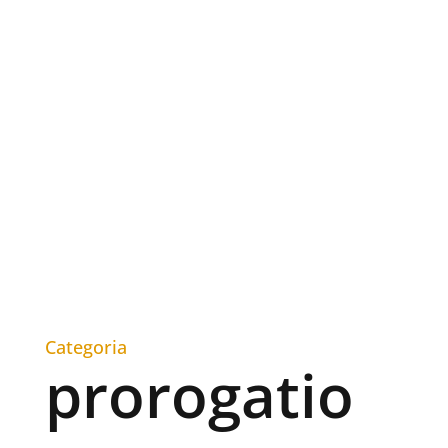
Categoria
prorogatio