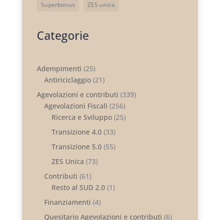
Superbonus
ZES unica
Categorie
Adempimenti
(25)
Antiriciclaggio
(21)
Agevolazioni e contributi
(339)
Agevolazioni Fiscali
(256)
Ricerca e Sviluppo
(25)
Transizione 4.0
(33)
Transizione 5.0
(55)
ZES Unica
(73)
Contributi
(61)
Resto al SUD 2.0
(1)
Finanziamenti
(4)
Quesitario Agevolazioni e contributi
(6)