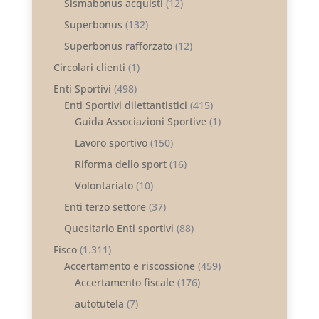
Sismabonus acquisti
(12)
Superbonus
(132)
Superbonus rafforzato
(12)
Circolari clienti
(1)
Enti Sportivi
(498)
Enti Sportivi dilettantistici
(415)
Guida Associazioni Sportive
(1)
Lavoro sportivo
(150)
Riforma dello sport
(16)
Volontariato
(10)
Enti terzo settore
(37)
Quesitario Enti sportivi
(88)
Fisco
(1.311)
Accertamento e riscossione
(459)
Accertamento fiscale
(176)
autotutela
(7)