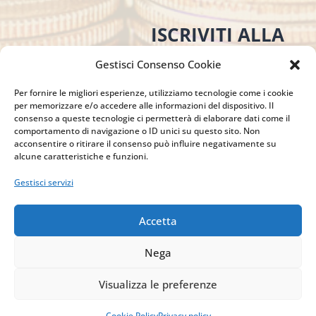
ISCRIVITI ALLA
NEWSLETTER
Gestisci Consenso Cookie
Per restare sempre aggiornato su tutte le
Per fornire le migliori esperienze, utilizziamo tecnologie come i cookie
novità, clicca sul pulsante qui sotto e
per memorizzare e/o accedere alle informazioni del dispositivo. Il
iscriviti alla nostra newsletter.
consenso a queste tecnologie ci permetterà di elaborare dati come il
comportamento di navigazione o ID unici su questo sito. Non
acconsentire o ritirare il consenso può influire negativamente su
alcune caratteristiche e funzioni.
ISCRIVITI ALLA
Gestisci servizi
NEWSLETTER
Accetta
Nega
Visualizza le preferenze
Cookie Policy
Privacy policy