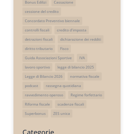
Bonus Edilizi
Cassazione
cessione del credito
Concordato Preventivo biennale
controlli fiscali
credito d'imposta
detrazioni fiscali
dichiarazione dei redditi
diritto tributario
Fisco
Guida Associazioni Sportive
IVA
lavoro sportivo
legge di bilancio 2025
Legge di Bilancio 2026
normativa fiscale
podcast
rassegna quotidiana
ravvedimento operoso
Regime forfettario
Riforma fiscale
scadenze fiscali
Superbonus
ZES unica
Categorie