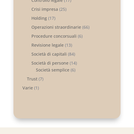
Controllo legale
(17)
Crisi impresa
(25)
Holding
(17)
Operazioni straordinarie
(66)
Procedure concorsuali
(6)
Revisione legale
(13)
Società di capitali
(84)
Società di persone
(14)
Società semplice
(6)
Trust
(7)
Varie
(1)