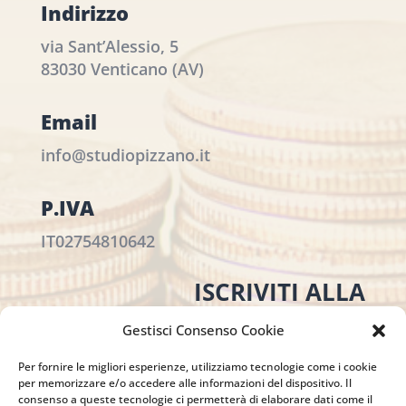
Indirizzo
via Sant’Alessio, 5
83030 Venticano (AV)
Email
info@studiopizzano.it
P.IVA
IT02754810642
ISCRIVITI ALLA
NEWSLETTER
Gestisci Consenso Cookie
Per restare sempre aggiornato su tutte le
novità, clicca sul pulsante qui sotto e
Per fornire le migliori esperienze, utilizziamo tecnologie come i cookie
per memorizzare e/o accedere alle informazioni del dispositivo. Il
iscriviti alla nostra newsletter.
consenso a queste tecnologie ci permetterà di elaborare dati come il