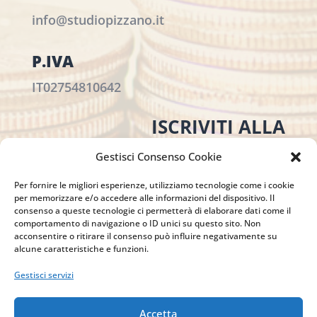
info@studiopizzano.it
P.IVA
IT02754810642
ISCRIVITI ALLA
NEWSLETTER
Gestisci Consenso Cookie
Per restare sempre aggiornato su tutte le
novità, clicca sul pulsante qui sotto e
Per fornire le migliori esperienze, utilizziamo tecnologie come i cookie
per memorizzare e/o accedere alle informazioni del dispositivo. Il
iscriviti alla nostra newsletter.
consenso a queste tecnologie ci permetterà di elaborare dati come il
comportamento di navigazione o ID unici su questo sito. Non
acconsentire o ritirare il consenso può influire negativamente su
alcune caratteristiche e funzioni.
ISCRIVITI ALLA
Gestisci servizi
NEWSLETTER
Accetta