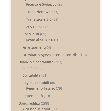
Ricerca e Sviluppo
(25)
Transizione 4.0
(33)
Transizione 5.0
(55)
ZES Unica
(73)
Contributi
(61)
Resto al SUD 2.0
(1)
Finanziamenti
(4)
Quesitario Agevolazioni e contributi
(6)
Bilancio e contabilità
(213)
Bilancio
(66)
Contabilità
(51)
Regimi contabili
(80)
Regime forfetario
(79)
Sostenibilità
(19)
Bonus edilizi
(288)
Altri bonus edilizi
(14)