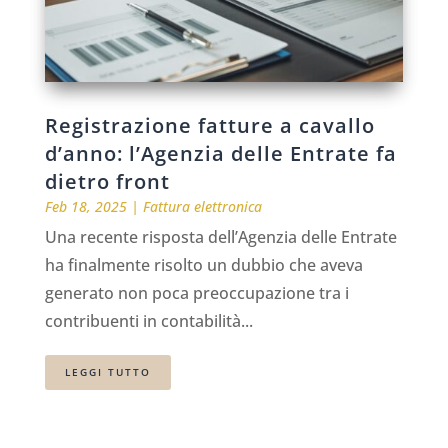
Registrazione fatture a cavallo
d’anno: l’Agenzia delle Entrate fa
dietro front
Feb 18, 2025
|
Fattura elettronica
Una recente risposta dell’Agenzia delle Entrate
ha finalmente risolto un dubbio che aveva
generato non poca preoccupazione tra i
contribuenti in contabilità...
LEGGI TUTTO