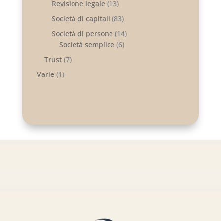
Revisione legale
(13)
Società di capitali
(83)
Società di persone
(14)
Società semplice
(6)
Trust
(7)
Varie
(1)