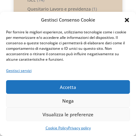
Quesitario Lavoro e previdenza
(1)
Notizie
(41)
Gestisci Consenso Cookie
Podcast
(53)
Per fornire le migliori esperienze, utilizziamo tecnologie come i cookie
Quesitario
(137)
per memorizzare e/o accedere alle informazioni del dispositivo. Il
consenso a queste tecnologie ci permetterà di elaborare dati come il
Società e imprese
(499)
comportamento di navigazione o ID unici su questo sito. Non
ATECO 2025
(15)
acconsentire o ritirare il consenso può influire negativamente su
alcune caratteristiche e funzioni.
Attività economiche
(1)
Imprese
(100)
Gestisci servizi
Patente a crediti
(30)
Polizze catastrofali
(20)
Accetta
Professionisti
(112)
Nega
Quesitario Società e imprese
(7)
Rapporto banca impresa
(11)
Visualizza le preferenze
Società
(249)
Cookie Policy
Privacy policy
Controllo legale
(17)