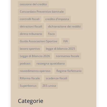
cessione del credito
Concordato Preventivo biennale
controlli fiscali
credito d'imposta
detrazioni fiscali
dichiarazione dei redditi
diritto tributario
Fisco
Guida Associazioni Sportive
IVA
lavoro sportivo
legge di bilancio 2025
Legge di Bilancio 2026
normativa fiscale
podcast
rassegna quotidiana
ravvedimento operoso
Regime forfettario
Riforma fiscale
scadenze fiscali
Superbonus
ZES unica
Categorie