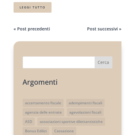
LEGGI TUTTO
« Post precedenti
Post successivi »
Cerca
Argomenti
accertamento fiscale
adempimenti fiscali
agenzia delle entrate
agevolazioni fiscali
ASD
associazioni sportive dilettantistiche
Bonus Edilizi
Cassazione