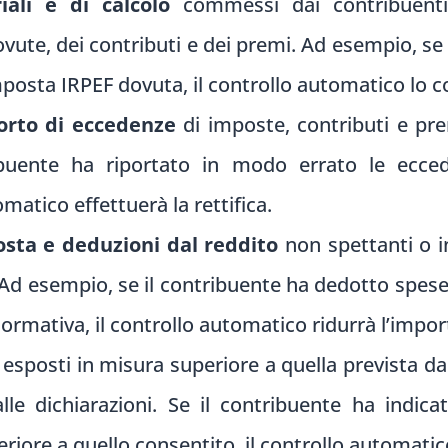
iali e di calcolo
commessi dai contribuenti 
ovute, dei contributi e dei premi. Ad esempio, 
imposta IRPEF dovuta, il controllo automatico lo c
porto di eccedenze
di imposte, contributi e pre
tribuente ha riportato in modo errato le ecce
omatico effettuerà la rettifica.
osta e deduzioni dal reddito
non spettanti o i
. Ad esempio, se il contribuente ha dedotto spe
ormativa, il controllo automatico ridurrà l’impo
esposti in misura superiore a quella prevista dal
alle dichiarazioni. Se il contribuente ha indi
iore a quello consentito, il controllo automatico