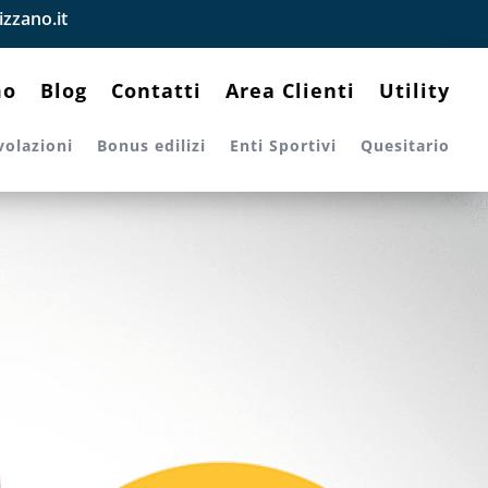
zzano.it
mo
Blog
Contatti
Area Clienti
Utility
volazioni
Bonus edilizi
Enti Sportivi
Quesitario