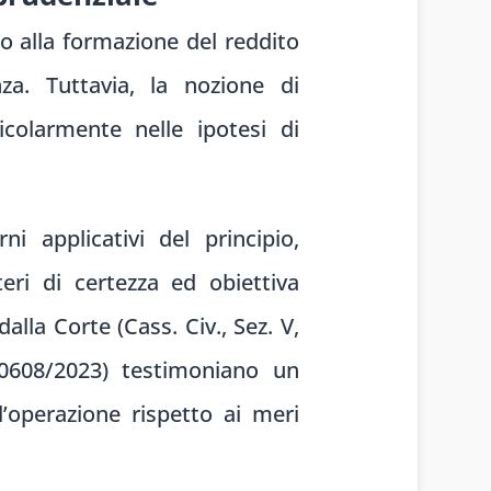
volume.
o alla formazione del reddito
za. Tuttavia, la nozione di
colarmente nelle ipotesi di
i applicativi del principio,
eri di certezza ed obiettiva
alla Corte (Cass. Civ., Sez. V,
 20608/2023) testimoniano un
’operazione rispetto ai meri