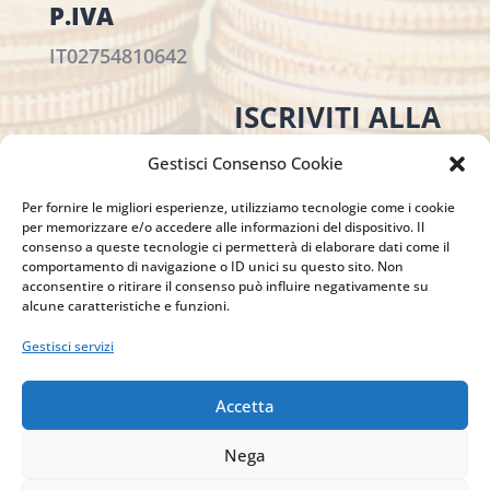
P.IVA
IT02754810642
ISCRIVITI ALLA
NEWSLETTER
Gestisci Consenso Cookie
Per restare sempre aggiornato su tutte le
novità, clicca sul pulsante qui sotto e
Per fornire le migliori esperienze, utilizziamo tecnologie come i cookie
per memorizzare e/o accedere alle informazioni del dispositivo. Il
iscriviti alla nostra newsletter.
consenso a queste tecnologie ci permetterà di elaborare dati come il
comportamento di navigazione o ID unici su questo sito. Non
acconsentire o ritirare il consenso può influire negativamente su
alcune caratteristiche e funzioni.
ISCRIVITI ALLA
Gestisci servizi
NEWSLETTER
Accetta
Nega