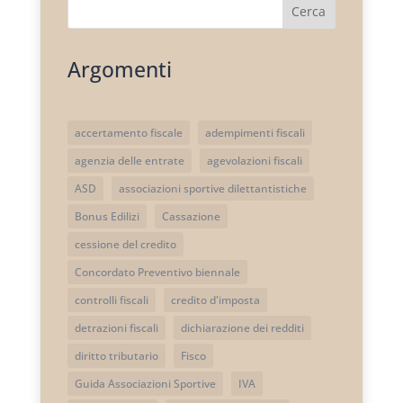
Cerca
Argomenti
accertamento fiscale
adempimenti fiscali
agenzia delle entrate
agevolazioni fiscali
ASD
associazioni sportive dilettantistiche
Bonus Edilizi
Cassazione
cessione del credito
Concordato Preventivo biennale
controlli fiscali
credito d'imposta
detrazioni fiscali
dichiarazione dei redditi
diritto tributario
Fisco
Guida Associazioni Sportive
IVA