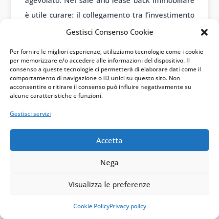
agevolato. Nel sale and lease back immobiliare
è utile curare: il collegamento tra l’investimento
agevolato e il contratto di ritorno, la durata del
Gestisci Consenso Cookie
godimento e la permanenza della destinazione
Per fornire le migliori esperienze, utilizziamo tecnologie come i cookie
d’uso. Se l’immobile diventa un semplice bene
per memorizzare e/o accedere alle informazioni del dispositivo. Il
consenso a queste tecnologie ci permetterà di elaborare dati come il
patrimoniale o viene locato a terzi senza
comportamento di navigazione o ID unici su questo sito. Non
acconsentire o ritirare il consenso può influire negativamente su
connessione con l’attività del beneficiario, la
alcune caratteristiche e funzioni.
difesa si indebolisce.
Gestisci servizi
Il Triple Net Lease, come visto nella risposta n.
352/2023, può funzionare quando replica la
Accetta
logica finanziaria del lease back. Non basta però
Nega
chiamarlo NNN: bisogna leggere le clausole e
verificare chi sopporta manutenzioni, imposte,
Visualizza le preferenze
assicurazioni, rischi di gestione e limiti alla
Cookie Policy
Privacy policy
disponibilità del proprietario.