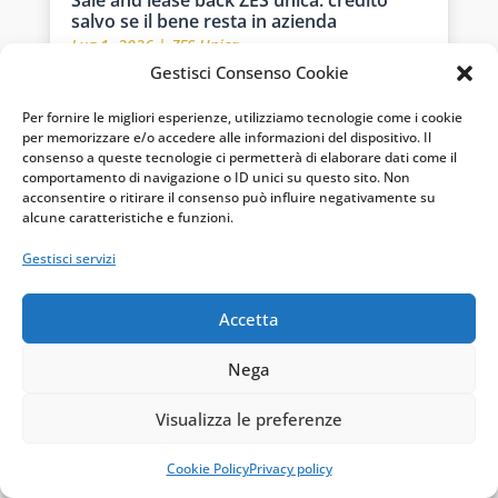
Sale and lease back ZES unica: credito
salvo se il bene resta in azienda
Lug 1, 2026
|
ZES Unica
Gestisci Consenso Cookie
Un'impresa che ha maturato il credito
d'imposta ZES unica può cedere in sale and
Per fornire le migliori esperienze, utilizziamo tecnologie come i cookie
lease back i beni agevolati senza perdere il
per memorizzare e/o accedere alle informazioni del dispositivo. Il
beneficio,...
consenso a queste tecnologie ci permetterà di elaborare dati come il
comportamento di navigazione o ID unici su questo sito. Non
acconsentire o ritirare il consenso può influire negativamente su
alcune caratteristiche e funzioni.
Gestisci servizi
Accetta
Nega
Visualizza le preferenze
Cookie Policy
Privacy policy