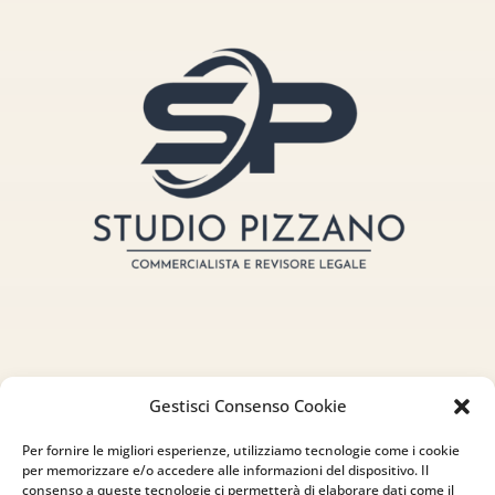
Indirizzo
Gestisci Consenso Cookie
via Sant’Alessio, 5
Per fornire le migliori esperienze, utilizziamo tecnologie come i cookie
per memorizzare e/o accedere alle informazioni del dispositivo. Il
83030 Venticano (AV)
consenso a queste tecnologie ci permetterà di elaborare dati come il