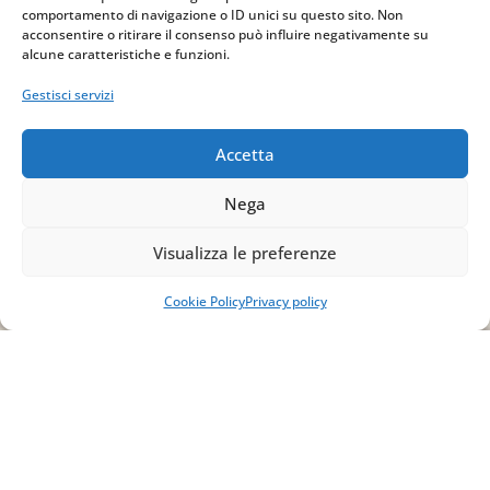
comportamento di navigazione o ID unici su questo sito. Non
acconsentire o ritirare il consenso può influire negativamente su
Email
alcune caratteristiche e funzioni.
info@studiopizzano.it
Gestisci servizi
P.IVA
Accetta
IT02754810642
Nega
ISCRIVITI ALLA
Visualizza le preferenze
NEWSLETTER
Cookie Policy
Privacy policy
Per restare sempre aggiornato su tutte le
novità, clicca sul pulsante qui sotto e
iscriviti alla nostra newsletter.
ISCRIVITI ALLA