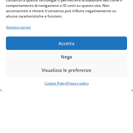
consenso a queste tecnologie ci permetterà di elaborare dati come il
comportamento di navigazione o ID unici su questo sito. Non
acconsentire o ritirare il consenso può influire negativamente su
Email
alcune caratteristiche e funzioni.
info@studiopizzano.it
Gestisci servizi
P.IVA
Accetta
IT02754810642
Nega
ISCRIVITI ALLA
Visualizza le preferenze
NEWSLETTER
Cookie Policy
Privacy policy
Per restare sempre aggiornato su tutte le
novità, clicca sul pulsante qui sotto e
iscriviti alla nostra newsletter.
ISCRIVITI ALLA