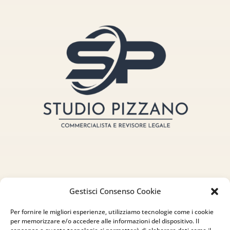
Indirizzo
Gestisci Consenso Cookie
via Sant’Alessio, 5
Per fornire le migliori esperienze, utilizziamo tecnologie come i cookie
per memorizzare e/o accedere alle informazioni del dispositivo. Il
83030 Venticano (AV)