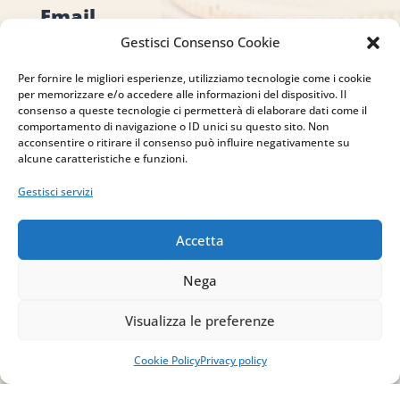
Email
Gestisci Consenso Cookie
info@studiopizzano.it
Per fornire le migliori esperienze, utilizziamo tecnologie come i cookie
per memorizzare e/o accedere alle informazioni del dispositivo. Il
P.IVA
consenso a queste tecnologie ci permetterà di elaborare dati come il
comportamento di navigazione o ID unici su questo sito. Non
IT02754810642
acconsentire o ritirare il consenso può influire negativamente su
alcune caratteristiche e funzioni.
ISCRIVITI ALLA
Gestisci servizi
NEWSLETTER
Per restare sempre aggiornato su tutte le
Accetta
novità, clicca sul pulsante qui sotto e
Nega
iscriviti alla nostra newsletter.
Visualizza le preferenze
ISCRIVITI ALLA
Cookie Policy
Privacy policy
NEWSLETTER