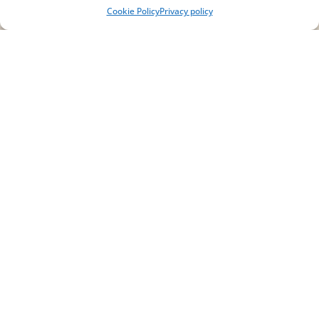
Cookie Policy
Privacy policy
IT02754810642
ISCRIVITI ALLA
NEWSLETTER
Per restare sempre aggiornato su tutte le
novità, clicca sul pulsante qui sotto e
iscriviti alla nostra newsletter.
ISCRIVITI ALLA
NEWSLETTER