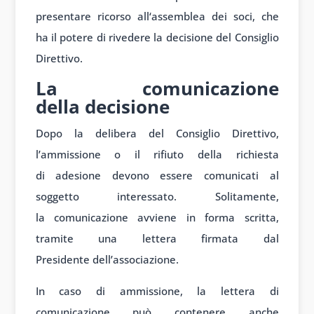
present
are ricorso all
‘assemblea dei
soci, che
ha
il potere di
rivedere la decis
ione del Cons
iglio
Direttivo.
La comunicazione
della decisione
Dopo la
delibera del
Consiglio Di
rettivo,
l’ammissione o
il rifiuto della
richiesta
di
adesione dev
ono essere comunic
ati al
soggetto interess
ato. Solitamente,
la
comunicazione av
viene in forma
scritta,
tram
ite una lettera firm
ata dal
Presidente
dell’associazione.
In caso
di ammissione, la
lettera di
comunic
azione può conten
ere anche