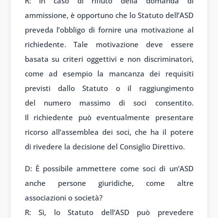
R: In caso
di rifiuto della
domanda di
amm
issione, è opportun
o che lo Stat
uto dell’ASD
prev
eda l’obbligo di
fornire una motiv
azione al
rich
iedente. Tale
motivazione deve
essere
basata su
criteri oggettivi e
non discrimin
atori,
come ad
esempio la m
ancanza dei requis
iti
previsti d
allo Statuto o
il raggiungimento
del
numero massimo di
soci consentito.
Il
richiedente può
eventualmente present
are
ricorso all
‘assemblea dei
soci, che ha
il potere
di
rivedere la decis
ione del Cons
iglio Direttivo.
D: È
possibile amm
ettere come s
oci di un’ASD
anche
persone giuridiche, come
altre
associ
azioni o società
?
R: Sì, lo
Statuto dell
‘ASD può prevedere