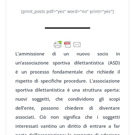
[print_posts pdf="yes" word="no" print="yes"]
L’ammiss
ione di un nuovo
socio in
un’associazione
sportiva dil
ettantistica (ASD)
è
un processo fond
amentale che ri
chiede il
risp
etto di specif
iche procedure
. L’associazione
sportiva dilettantistica è una struttura aperta:
nuovi soggetti, che condividono gli scopi
dell’ente, possono chiedere di diventare
associati. Ciò non significa che i soggetti
interessati vantino un diritto di entrare a far