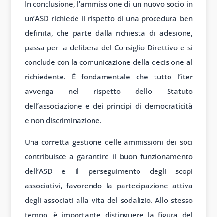
In conclus
ione, l’ammissione di
un nuovo soc
io in
un’ASD ri
chiede il risp
etto di una proced
ura ben
defin
ita, che parte
dalla richiesta di
adesione,
passa
per la deliber
a del Consiglio Di
rettivo e si
conclude
con la comunic
azione della decis
ione al
richiedente. È
fondamentale che
tutto l’iter
av
venga nel risp
etto dello Stat
uto
dell’associazione e
dei principi di
democraticità
e
non discrimin
azione.
Una corr
etta gestione delle
ammissioni dei
soci
contribu
isce a garant
ire il buon fun
zionamento
dell
‘ASD e il pers
eguimento degli
scopi
associ
ativi, favorendo la
partecipazione att
iva
degli associ
ati alla vita
del sodalizio.
Allo stesso
tempo
, è importante
distinguere la
figura del