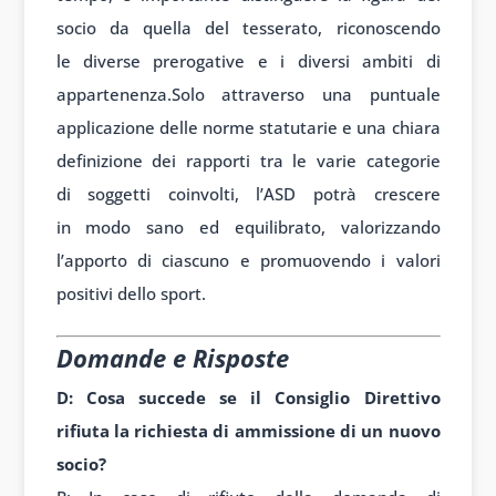
soc
io da quella del
tesserato, ri
conoscendo
le
diverse prerogative e
i diversi amb
iti di
appartenenza.
Solo attravers
o una puntuale
applic
azione delle n
orme statutarie e
una chiara
defin
izione dei rap
porti tra le v
arie categorie
di
soggetti coin
volti, l’ASD po
trà crescere
in
modo sano ed
equilibrato, valor
izzando
l’apporto di
ciascuno e pro
muovendo i val
ori
positivi dello
sport.
Domande e Risposte
D: Cosa
succede se il
Consiglio Di
rettivo
rifiuta la
richiesta di
ammissione di
un nuovo
soc
io?