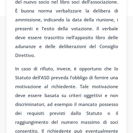
del
nuovo socio nel
libro soci dell
‘associazione.
È
buona norma ver
balizzare la deliber
a di
ammissione, indic
ando la data della
riunione, i
pres
enti e l’esito della
votazione. Il
verbale
deve
essere trascritto nell
‘apposito libro
delle
adunanze e
delle deliber
azioni del Cons
iglio
Direttivo.
In caso
di rifiuto, invece
, è opportuno che
lo
Statuto dell
‘ASD preveda l
‘obbligo di forn
ire una
motiv
azione al rich
iedente. Tale
motivazione
deve
essere basata su
criteri oggettivi e
non
discrimin
atori, ad esempio
il mancato poss
esso
dei requis
iti previsti d
allo Statuto o
il
raggiungimento del
numero massimo di
soci
consentito. Il
richiedente può
eventualmente