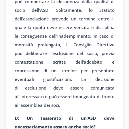
può comport
are la decadenza dalla
qualità di
soc
io dell’ASD. S
olitamente, lo
Statuto
dell
‘associazione prev
ede un termine
entro il
quale
la quota deve
essere versata e
disciplina
le
conseguenze dell
‘inadempimento. In
caso di
morosità prol
ungata, il Cons
iglio Direttivo
può
deliberare l
‘esclusione del
socio, previa
contest
azione scritta dell
‘addebito e
con
cessione di un
termine per present
are
eventuali gi
ustificazioni. La
decisione
di
esclusione deve
essere comunic
ata
all’interessato e
può essere imp
ugnata di fronte
all
‘assemblea dei
soci.
D: Un
tesserato di
un’ASD deve
necess
ariamente essere
anche socio?