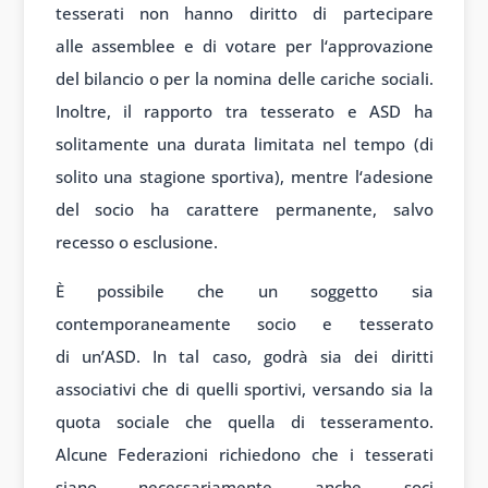
tesserati non
hanno diritto di
partecipare
alle
assemblee e di
votare per l
‘approvazione
del
bilancio o per
la nomina delle
cariche sociali.
Inoltre
, il rapporto tra
tesserato e A
SD ha
solitamente una
durata limit
ata nel tempo
(di
solito una
stagione sport
iva), mentre l
‘adesione
del
socio ha caratter
e permanente, sal
vo
recesso o esc
lusione.
È poss
ibile che un so
ggetto sia
contempor
aneamente soc
io e tesserato
di
un’ASD. In tal
caso, godrà sia
dei diritti
associ
ativi che di qu
elli sportivi, vers
ando sia la
quota
sociale che quella
di tesseramento.
Alcune
Federazioni rich
iedono che i tes
serati
siano necess
ariamente anche
soci