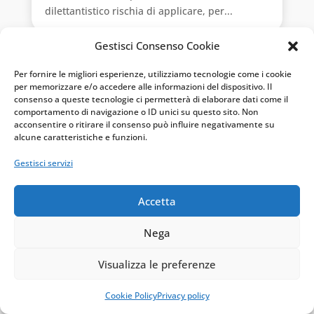
dilettantistico rischia di applicare, per...
Gestisci Consenso Cookie
Per fornire le migliori esperienze, utilizziamo tecnologie come i cookie
per memorizzare e/o accedere alle informazioni del dispositivo. Il
consenso a queste tecnologie ci permetterà di elaborare dati come il
comportamento di navigazione o ID unici su questo sito. Non
acconsentire o ritirare il consenso può influire negativamente su
alcune caratteristiche e funzioni.
Gestisci servizi
Accetta
Sponsorizzazioni sportive dilettantistiche:
Nega
come evitare la riqualificazione
Lug 22, 2026
|
Enti Sportivi dilettantistici
Visualizza le preferenze
Sponsorizzare un'associazione sportiva
dilettantistica sembra un'operazione
Cookie Policy
Privacy policy
fiscalmente blindata, ma non lo è sempre. La