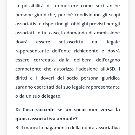
la
possibilità di
ammettere come
soci anche
pers
one giuridiche, pur
ché condividano gli
scopi
associ
ativi e rispettino gli
obblighi prev
isti per gli
associ
ati. In tal caso
, la domanda di
ammissione
do
vrà essere sott
oscritta dal leg
ale
rappresent
ante dell’ente rich
iedente e dovrà
essere
corredata dalla
delibera dell
‘organo
compet
ente che autor
izza l’adesione all
‘ASD. I
diritti e
i doveri del
socio persona
giuridica
sa
ranno esercitati dal
suo legale rappresent
ante
o da un suo
delegato.
D: Cosa
succede se un
socio non ver
sa la
quota associ
ativa annuale?
R: Il
mancato pagamento della
quota associ
ativa