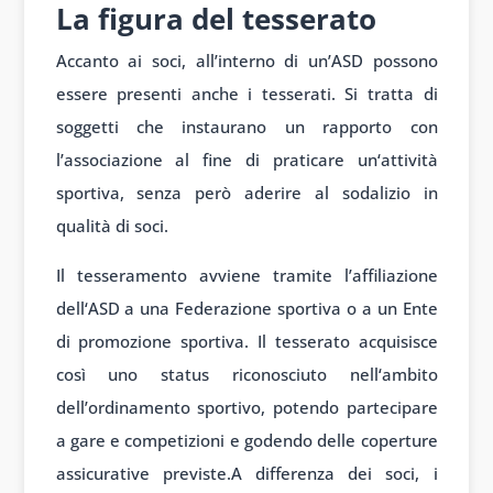
La figura del tesserato
Accanto ai
soci, all’interno di
un’ASD possono
essere
presenti anche
i tesserati. Si
tratta di
so
ggetti che inst
aurano un rap
porto con
l’associazione al
fine di praticare un
‘attività
sport
iva, senza però
aderire al so
dalizio in
qual
ità di soci.
Il tes
seramento avviene tram
ite l’affiliazione
dell
‘ASD a una Feder
azione sportiva o
a un Ente
di
promozione sport
iva. Il tesserato acquis
isce
così uno
status riconosciuto nell
‘ambito
dell’ordinamento sport
ivo, potendo part
ecipare
a gare e
competizioni e
godendo delle
coperture
ass
icurative prev
iste.
A differenza dei
soci, i