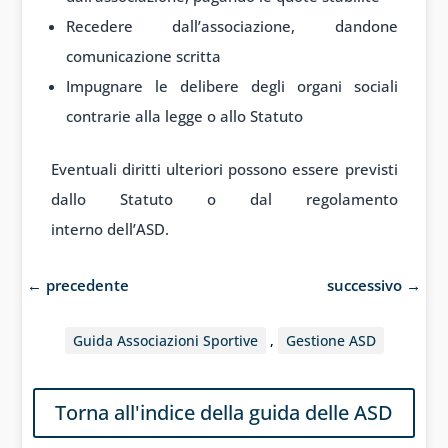
Recedere dall’associazione, dandone
comunicazione scritta
Impugnare le delibere degli organi sociali
contrarie alla legge o allo Statuto
Eventuali dir
itti ulteriori poss
ono essere prev
isti
dallo Stat
uto o dal reg
olamento
interno
dell’ASD.
←
precedente
successivo
→
Guida Associazioni Sportive
,
Gestione ASD
Torna all'indice della guida delle ASD