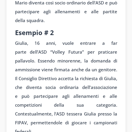
Mario
diventa così
socio ordinario dell
‘ASD e può
part
ecipare agli al
lenamenti e alle
partite
della
squadra.
Esempio #
2
Giulia, 16
anni, vuole entr
are a far
parte
dell’ASD “Volley Fu
tura” per praticare
pal
lavolo. Essendo min
orenne, la dom
anda di
ammissione viene
firmata anche
da un genitore.
Il
Consiglio Di
rettivo accetta la
richiesta di
Giulia,
che div
enta socia ordin
aria dell’associazione
e
può partecipare agli
allenamenti e
alle
competizioni della
sua categoria
.
Contestualmente, l
‘ASD tessera Giul
ia presso la
F
IPAV, permett
endole di giocare i
campionati
feder
ali.