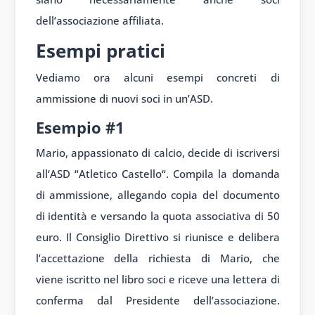
dell’associazione affili
ata.
Esempi pratici
Vediamo ora
alcuni esempi con
creti di
ammissione di
nuovi soci in
un’ASD.
Esempio
#1
Mario, appassionato di
calcio, decide
di iscriversi
all
‘ASD “Atletico Castello
“. Compila la
domanda
di amm
issione, alleg
ando copia del
documento
di
identità e vers
ando la quota
associativa di
50
euro. Il Cons
iglio Direttivo si
riunisce e deliber
a
l’accettazione della
richiesta di
Mario, che
viene
iscritto nel
libro soci e
riceve una let
tera di
confer
ma dal Presidente
dell’associazione.