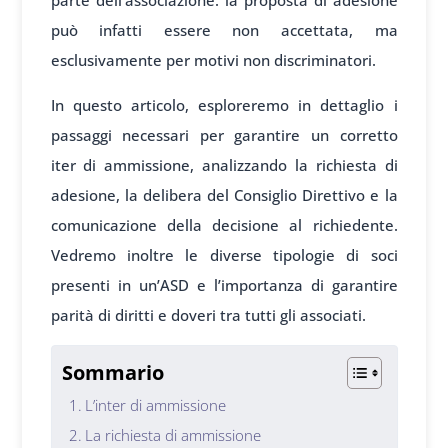
parte dell’associazione: la proposta di adesione
può infatti essere non accettata, ma
esclusivamente per motivi non discriminatori.
In questo artic
olo, esploreremo in
dettaglio i
pass
aggi necessari per
garantire un
corretto
iter
di ammissione, anal
izzando la ri
chiesta di
adesione, la
delibera del
Consiglio Di
rettivo e la
comunic
azione della decis
ione al richiedente.
Ve
dremo inoltre
le diverse tip
ologie di soci
pres
enti in un’ASD e
l’importanza di
garantire
par
ità di diritti e
doveri tra tutti
gli associati.
Sommario
L’inter di ammissione
La richiesta di ammissione