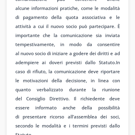
alcune
informazioni prat
iche, come le
modalità
di pag
amento della quota
associativa e
le
attività a
cui il nuovo
socio può part
ecipare. È
importante
che la comunic
azione sia in
viata
tempestivamente, in
modo da consentire
al
nuovo socio di
iniziare a god
ere dei diritti e
ad
adempiere ai
doveri previsti d
allo Statuto.
In
caso
di rifiuto, la
comunicazione deve
riportare
le
motivazioni della
decisione, in
linea con
quanto
verbalizzato durante
la riunione
del
Consiglio Di
rettivo. Il rich
iedente deve
essere
informato anche
della possibilità
di
presentare ric
orso all’assemblea dei
soci,
secondo
le modalità e
i termini prev
isti dallo
Stat
uto.