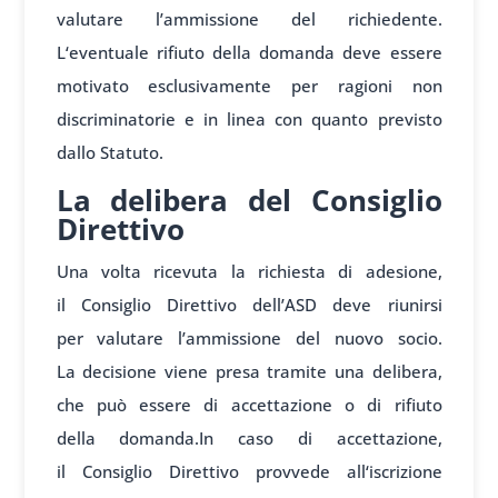
val
utare l’ammissione del
richiedente.
L
‘eventuale rifiuto della
domanda deve
essere
motiv
ato esclusivamente per
ragioni non
discrimin
atorie e in lin
ea con quanto
previsto
dallo Stat
uto.
La delibera del Consiglio
Direttivo
Una volta
ricevuta la ri
chiesta di adesione,
il
Consiglio Di
rettivo dell’ASD deve
riunirsi
per
valutare l’ammissione del
nuovo socio.
La
decisione viene
presa tramite una
delibera,
che
può essere di
accettazione o
di rifiuto
della
domanda.
In caso
di accettazione,
il
Consiglio Di
rettivo provvede all
‘iscrizione