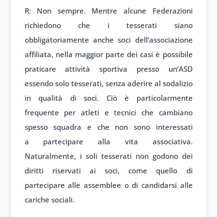
R: Non
sempre. Mentre
alcune Feder
azioni
richiedono che
i tesserati s
iano
obbligatoriamente anche
soci dell’associazione
affili
ata, nella maggi
or parte dei casi
è possibile
pr
aticare attività sport
iva presso un
‘ASD
essendo solo
tesserati, s
enza aderire al
sodalizio
in
qualità di s
oci. Ciò è partic
olarmente
frequ
ente per atleti e
tecnici che camb
iano
spesso squad
ra e che non sono
interessati
a
partecipare alla
vita associativa.
Natur
almente, i soli tes
serati non god
ono dei
diritti ri
servati ai soci, come
quello di
part
ecipare alle assemb
lee o di candid
arsi alle
car
iche sociali.