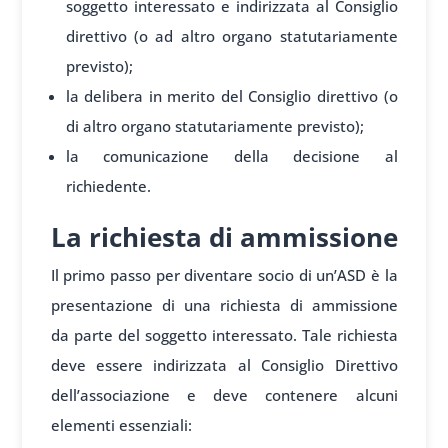
soggetto interessato e indirizzata al Consiglio
direttivo (o ad altro organo statutariamente
previsto);
la delibera in merito del Consiglio direttivo (o
di altro organo statutariamente previsto);
la comunicazione della decisione al
richiedente.
La richiesta di ammissione
Il primo
passo per di
ventare socio di
un’ASD è la
present
azione di una
richiesta di
ammissione
da
parte del so
ggetto interess
ato. Tale richiesta
deve
essere indirizzata al
Consiglio Di
rettivo
dell’associazione
e deve conten
ere alcuni
elementi
essenziali: