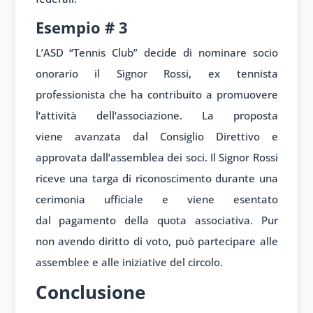
Esempio #
3
L’ASD “Tennis Club
” decide di nomin
are socio
onorario il
Signor Rossi, ex
tennista
prof
essionista che
ha contribuito a
promuovere
l
‘attività dell
‘associazione. La
proposta
viene
avanzata dal
Consiglio Di
rettivo e
app
rovata dall’assemblea dei
soci. Il Sign
or Rossi
riceve una
targa di riconoscimento durante
una
cerimonia u
fficiale e viene
esentato
dal
pagamento della
quota associ
ativa. Pur
non
avendo diritto di
voto, può part
ecipare alle
assemb
lee e alle iniz
iative del circ
olo.
Conclusione