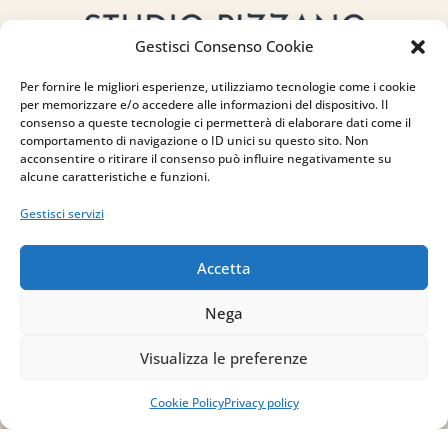
Gestisci Consenso Cookie
Per fornire le migliori esperienze, utilizziamo tecnologie come i cookie
per memorizzare e/o accedere alle informazioni del dispositivo. Il
consenso a queste tecnologie ci permetterà di elaborare dati come il
comportamento di navigazione o ID unici su questo sito. Non
acconsentire o ritirare il consenso può influire negativamente su
alcune caratteristiche e funzioni.
Indirizzo
Gestisci servizi
via Sant’Alessio, 5
83030 Venticano (AV)
Accetta
Email
Nega
info@studiopizzano.it
Visualizza le preferenze
P.IVA
Cookie Policy
Privacy policy
IT02754810642